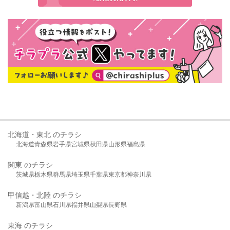
北海道・東北 のチラシ
北海道
青森県
岩手県
宮城県
秋田県
山形県
福島県
関東 のチラシ
茨城県
栃木県
群馬県
埼玉県
千葉県
東京都
神奈川県
甲信越・北陸 のチラシ
新潟県
富山県
石川県
福井県
山梨県
長野県
東海 のチラシ