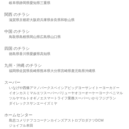
岐阜県
静岡県
愛知県
三重県
関西 のチラシ
滋賀県
京都府
大阪府
兵庫県
奈良県
和歌山県
中国 のチラシ
鳥取県
島根県
岡山県
広島県
山口県
四国 のチラシ
徳島県
香川県
愛媛県
高知県
九州・沖縄 のチラシ
福岡県
佐賀県
長崎県
熊本県
大分県
宮崎県
鹿児島県
沖縄県
スーパー
いなげや
西條
アマノパークス
ベイシア
ビッグヨーサン
イトーヨーカドー
イオン
カスミ
マルエツ
スーパーバリュー
ヤオコー
オーケー
ヨークベニマル
ツルヤ
マルト
オギノ
エスマート
ライフ
業務スーパー
いかり
フジグラン
ダイレックス
サンエー
イズミヤ
ホームセンター
島忠
コメリ
ナフコ
コーナン
カインズ
アストロプロダクツ
DCM
ジョイフル本田