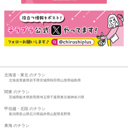
北海道・東北 のチラシ
北海道
青森県
岩手県
宮城県
秋田県
山形県
福島県
関東 のチラシ
茨城県
栃木県
群馬県
埼玉県
千葉県
東京都
神奈川県
甲信越・北陸 のチラシ
新潟県
富山県
石川県
福井県
山梨県
長野県
東海 のチラシ