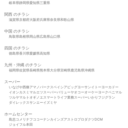
岐阜県
静岡県
愛知県
三重県
関西 のチラシ
滋賀県
京都府
大阪府
兵庫県
奈良県
和歌山県
中国 のチラシ
鳥取県
島根県
岡山県
広島県
山口県
四国 のチラシ
徳島県
香川県
愛媛県
高知県
九州・沖縄 のチラシ
福岡県
佐賀県
長崎県
熊本県
大分県
宮崎県
鹿児島県
沖縄県
スーパー
いなげや
西條
アマノパークス
ベイシア
ビッグヨーサン
イトーヨーカドー
イオン
カスミ
マルエツ
スーパーバリュー
ヤオコー
オーケー
ヨークベニマル
ツルヤ
マルト
オギノ
エスマート
ライフ
業務スーパー
いかり
フジグラン
ダイレックス
サンエー
イズミヤ
ホームセンター
島忠
コメリ
ナフコ
コーナン
カインズ
アストロプロダクツ
DCM
ジョイフル本田