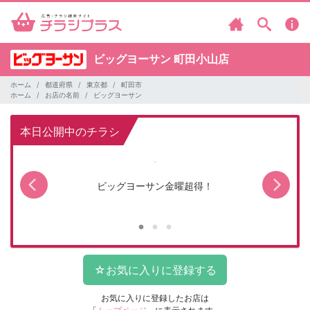
ビッグヨーサン
町田小山店
ホーム
都道府県
東京都
町田市
ホーム
お店の名前
ビッグヨーサン
本日公開中のチラシ
＞
ビッグヨーサン金曜超得！
火
お気に入りに登録したお店は