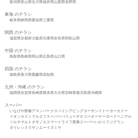
新潟県
富山県
石川県
福井県
山梨県
長野県
東海 のチラシ
岐阜県
静岡県
愛知県
三重県
関西 のチラシ
滋賀県
京都府
大阪府
兵庫県
奈良県
和歌山県
中国 のチラシ
鳥取県
島根県
岡山県
広島県
山口県
四国 のチラシ
徳島県
香川県
愛媛県
高知県
九州・沖縄 のチラシ
福岡県
佐賀県
長崎県
熊本県
大分県
宮崎県
鹿児島県
沖縄県
スーパー
いなげや
西條
アマノパークス
ベイシア
ビッグヨーサン
イトーヨーカドー
イオン
カスミ
マルエツ
スーパーバリュー
ヤオコー
オーケー
ヨークベニマル
ツルヤ
マルト
オギノ
エスマート
ライフ
業務スーパー
いかり
フジグラン
ダイレックス
サンエー
イズミヤ