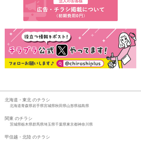
北海道・東北 のチラシ
北海道
青森県
岩手県
宮城県
秋田県
山形県
福島県
関東 のチラシ
茨城県
栃木県
群馬県
埼玉県
千葉県
東京都
神奈川県
甲信越・北陸 のチラシ