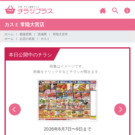
カスミ
常陸大宮店
ホーム
都道府県
茨城県
常陸大宮市
ホーム
お店の名前
カスミ
本日公開中のチラシ
画像はイメージです。
画像をクリックするとチラシが開きます。
2026年8月7日〜9日まで