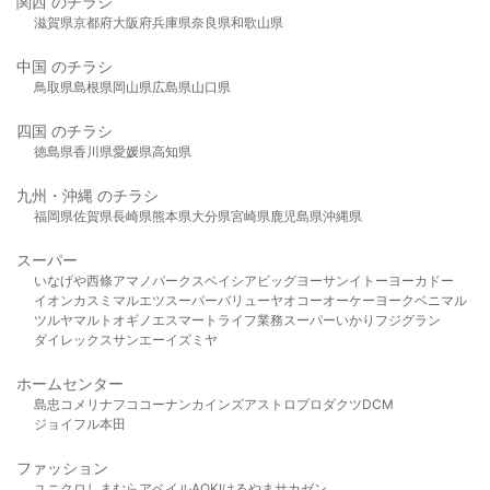
関西 のチラシ
滋賀県
京都府
大阪府
兵庫県
奈良県
和歌山県
中国 のチラシ
鳥取県
島根県
岡山県
広島県
山口県
四国 のチラシ
徳島県
香川県
愛媛県
高知県
九州・沖縄 のチラシ
福岡県
佐賀県
長崎県
熊本県
大分県
宮崎県
鹿児島県
沖縄県
スーパー
いなげや
西條
アマノパークス
ベイシア
ビッグヨーサン
イトーヨーカドー
イオン
カスミ
マルエツ
スーパーバリュー
ヤオコー
オーケー
ヨークベニマル
ツルヤ
マルト
オギノ
エスマート
ライフ
業務スーパー
いかり
フジグラン
ダイレックス
サンエー
イズミヤ
ホームセンター
島忠
コメリ
ナフコ
コーナン
カインズ
アストロプロダクツ
DCM
ジョイフル本田
ファッション
ユニクロ
しまむら
アベイル
AOKI
はるやま
サカゼン