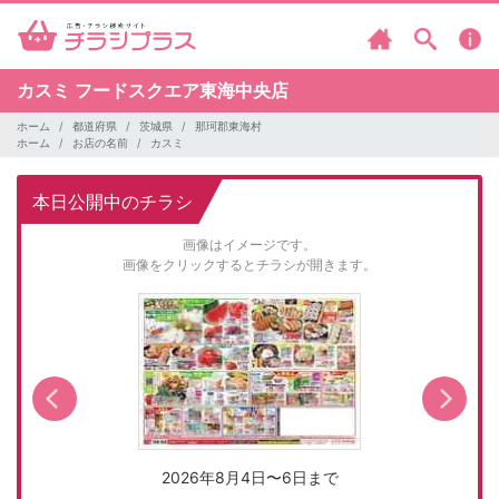
カスミ
フードスクエア東海中央店
ホーム
都道府県
茨城県
那珂郡東海村
ホーム
お店の名前
カスミ
本日公開中のチラシ
画像はイメージです。
画像をクリックするとチラシが開きます。
2026年8月4日〜6日まで