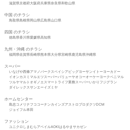
滋賀県
京都府
大阪府
兵庫県
奈良県
和歌山県
中国 のチラシ
鳥取県
島根県
岡山県
広島県
山口県
四国 のチラシ
徳島県
香川県
愛媛県
高知県
九州・沖縄 のチラシ
福岡県
佐賀県
長崎県
熊本県
大分県
宮崎県
鹿児島県
沖縄県
スーパー
いなげや
西條
アマノパークス
ベイシア
ビッグヨーサン
イトーヨーカドー
イオン
カスミ
マルエツ
スーパーバリュー
ヤオコー
オーケー
ヨークベニマル
ツルヤ
マルト
オギノ
エスマート
ライフ
業務スーパー
いかり
フジグラン
ダイレックス
サンエー
イズミヤ
ホームセンター
島忠
コメリ
ナフコ
コーナン
カインズ
アストロプロダクツ
DCM
ジョイフル本田
ファッション
ユニクロ
しまむら
アベイル
AOKI
はるやま
サカゼン