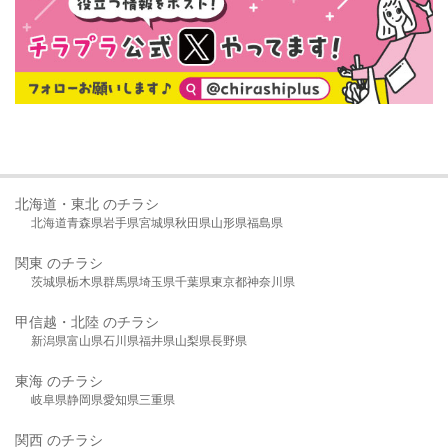
北海道・東北 のチラシ
北海道
青森県
岩手県
宮城県
秋田県
山形県
福島県
関東 のチラシ
茨城県
栃木県
群馬県
埼玉県
千葉県
東京都
神奈川県
甲信越・北陸 のチラシ
新潟県
富山県
石川県
福井県
山梨県
長野県
東海 のチラシ
岐阜県
静岡県
愛知県
三重県
関西 のチラシ