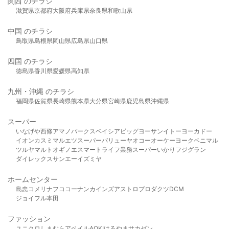
関西 のチラシ
滋賀県
京都府
大阪府
兵庫県
奈良県
和歌山県
中国 のチラシ
鳥取県
島根県
岡山県
広島県
山口県
四国 のチラシ
徳島県
香川県
愛媛県
高知県
九州・沖縄 のチラシ
福岡県
佐賀県
長崎県
熊本県
大分県
宮崎県
鹿児島県
沖縄県
スーパー
いなげや
西條
アマノパークス
ベイシア
ビッグヨーサン
イトーヨーカドー
イオン
カスミ
マルエツ
スーパーバリュー
ヤオコー
オーケー
ヨークベニマル
ツルヤ
マルト
オギノ
エスマート
ライフ
業務スーパー
いかり
フジグラン
ダイレックス
サンエー
イズミヤ
ホームセンター
島忠
コメリ
ナフコ
コーナン
カインズ
アストロプロダクツ
DCM
ジョイフル本田
ファッション
ユニクロ
しまむら
アベイル
AOKI
はるやま
サカゼン