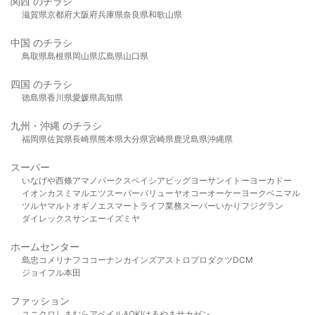
関西 のチラシ
滋賀県
京都府
大阪府
兵庫県
奈良県
和歌山県
中国 のチラシ
鳥取県
島根県
岡山県
広島県
山口県
四国 のチラシ
徳島県
香川県
愛媛県
高知県
九州・沖縄 のチラシ
福岡県
佐賀県
長崎県
熊本県
大分県
宮崎県
鹿児島県
沖縄県
スーパー
いなげや
西條
アマノパークス
ベイシア
ビッグヨーサン
イトーヨーカドー
イオン
カスミ
マルエツ
スーパーバリュー
ヤオコー
オーケー
ヨークベニマル
ツルヤ
マルト
オギノ
エスマート
ライフ
業務スーパー
いかり
フジグラン
ダイレックス
サンエー
イズミヤ
ホームセンター
島忠
コメリ
ナフコ
コーナン
カインズ
アストロプロダクツ
DCM
ジョイフル本田
ファッション
ユニクロ
しまむら
アベイル
AOKI
はるやま
サカゼン