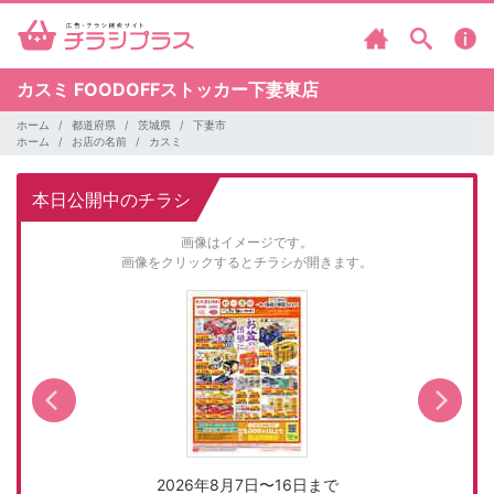
カスミ
FOODOFFストッカー下妻東店
ホーム
都道府県
茨城県
下妻市
ホーム
お店の名前
カスミ
本日公開中のチラシ
画像はイメージです。
画像をクリックするとチラシが開きます。
2026年8月7日〜16日まで