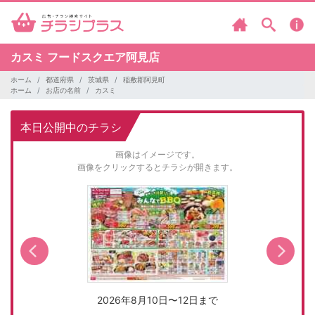
カスミ
フードスクエア阿見店
ホーム
都道府県
茨城県
稲敷郡阿見町
ホーム
お店の名前
カスミ
本日公開中のチラシ
画像はイメージです。
画像をクリックするとチラシが開きます。
2026年8月10日〜12日まで