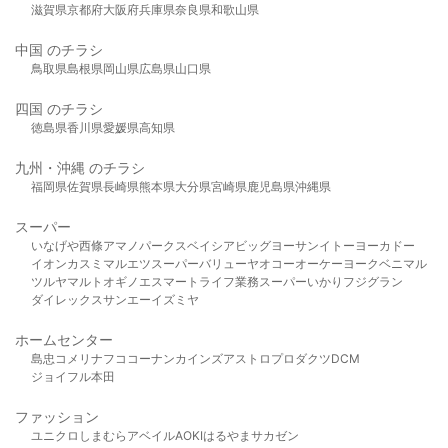
滋賀県
京都府
大阪府
兵庫県
奈良県
和歌山県
中国 のチラシ
鳥取県
島根県
岡山県
広島県
山口県
四国 のチラシ
徳島県
香川県
愛媛県
高知県
九州・沖縄 のチラシ
福岡県
佐賀県
長崎県
熊本県
大分県
宮崎県
鹿児島県
沖縄県
スーパー
いなげや
西條
アマノパークス
ベイシア
ビッグヨーサン
イトーヨーカドー
イオン
カスミ
マルエツ
スーパーバリュー
ヤオコー
オーケー
ヨークベニマル
ツルヤ
マルト
オギノ
エスマート
ライフ
業務スーパー
いかり
フジグラン
ダイレックス
サンエー
イズミヤ
ホームセンター
島忠
コメリ
ナフコ
コーナン
カインズ
アストロプロダクツ
DCM
ジョイフル本田
ファッション
ユニクロ
しまむら
アベイル
AOKI
はるやま
サカゼン