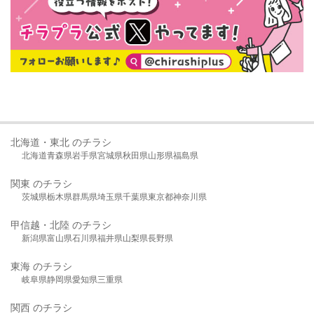
北海道・東北 のチラシ
北海道
青森県
岩手県
宮城県
秋田県
山形県
福島県
関東 のチラシ
茨城県
栃木県
群馬県
埼玉県
千葉県
東京都
神奈川県
甲信越・北陸 のチラシ
新潟県
富山県
石川県
福井県
山梨県
長野県
東海 のチラシ
岐阜県
静岡県
愛知県
三重県
関西 のチラシ