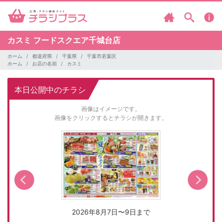
カスミ
フードスクエア千城台店
ホーム
都道府県
千葉県
千葉市若葉区
ホーム
お店の名前
カスミ
本日公開中のチラシ
画像はイメージです。
画像をクリックするとチラシが開きます。
2026年8月7日〜9日まで