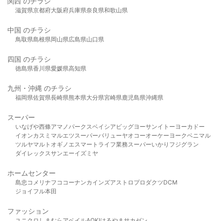
関西 のチラシ
滋賀県
京都府
大阪府
兵庫県
奈良県
和歌山県
中国 のチラシ
鳥取県
島根県
岡山県
広島県
山口県
四国 のチラシ
徳島県
香川県
愛媛県
高知県
九州・沖縄 のチラシ
福岡県
佐賀県
長崎県
熊本県
大分県
宮崎県
鹿児島県
沖縄県
スーパー
いなげや
西條
アマノパークス
ベイシア
ビッグヨーサン
イトーヨーカドー
イオン
カスミ
マルエツ
スーパーバリュー
ヤオコー
オーケー
ヨークベニマル
ツルヤ
マルト
オギノ
エスマート
ライフ
業務スーパー
いかり
フジグラン
ダイレックス
サンエー
イズミヤ
ホームセンター
島忠
コメリ
ナフコ
コーナン
カインズ
アストロプロダクツ
DCM
ジョイフル本田
ファッション
ユニクロ
しまむら
アベイル
AOKI
はるやま
サカゼン