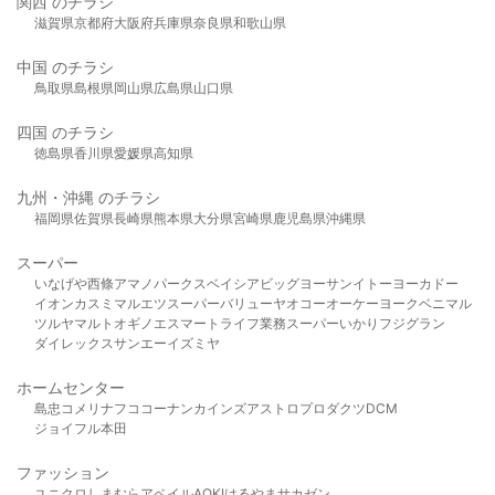
関西 のチラシ
滋賀県
京都府
大阪府
兵庫県
奈良県
和歌山県
中国 のチラシ
鳥取県
島根県
岡山県
広島県
山口県
四国 のチラシ
徳島県
香川県
愛媛県
高知県
九州・沖縄 のチラシ
福岡県
佐賀県
長崎県
熊本県
大分県
宮崎県
鹿児島県
沖縄県
スーパー
いなげや
西條
アマノパークス
ベイシア
ビッグヨーサン
イトーヨーカドー
イオン
カスミ
マルエツ
スーパーバリュー
ヤオコー
オーケー
ヨークベニマル
ツルヤ
マルト
オギノ
エスマート
ライフ
業務スーパー
いかり
フジグラン
ダイレックス
サンエー
イズミヤ
ホームセンター
島忠
コメリ
ナフコ
コーナン
カインズ
アストロプロダクツ
DCM
ジョイフル本田
ファッション
ユニクロ
しまむら
アベイル
AOKI
はるやま
サカゼン