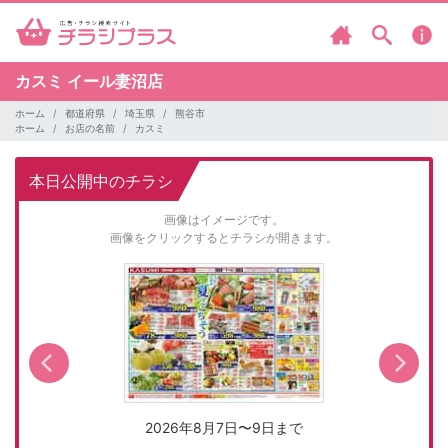
カスミ
イール妻沼店
ホーム
都道府県
埼玉県
熊谷市
ホーム
お店の名前
カスミ
本日公開中のチラシ
画像はイメージです。
画像をクリックするとチラシが開きます。
2026年8月7日〜9日まで