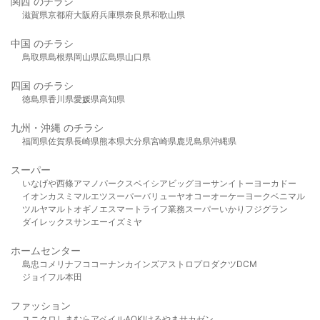
関西 のチラシ
滋賀県
京都府
大阪府
兵庫県
奈良県
和歌山県
中国 のチラシ
鳥取県
島根県
岡山県
広島県
山口県
四国 のチラシ
徳島県
香川県
愛媛県
高知県
九州・沖縄 のチラシ
福岡県
佐賀県
長崎県
熊本県
大分県
宮崎県
鹿児島県
沖縄県
スーパー
いなげや
西條
アマノパークス
ベイシア
ビッグヨーサン
イトーヨーカドー
イオン
カスミ
マルエツ
スーパーバリュー
ヤオコー
オーケー
ヨークベニマル
ツルヤ
マルト
オギノ
エスマート
ライフ
業務スーパー
いかり
フジグラン
ダイレックス
サンエー
イズミヤ
ホームセンター
島忠
コメリ
ナフコ
コーナン
カインズ
アストロプロダクツ
DCM
ジョイフル本田
ファッション
ユニクロ
しまむら
アベイル
AOKI
はるやま
サカゼン