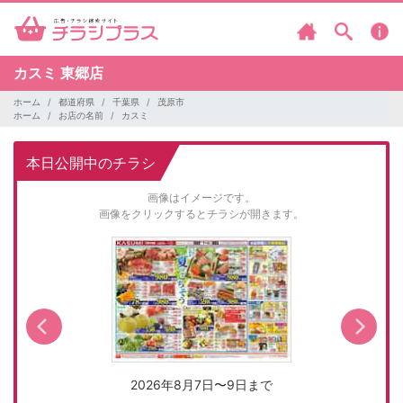
カスミ
東郷店
ホーム
都道府県
千葉県
茂原市
ホーム
お店の名前
カスミ
本日公開中のチラシ
画像はイメージです。
画像をクリックするとチラシが開きます。
2026年8月7日〜9日まで