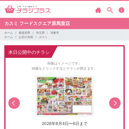
カスミ
フードスクエア原馬室店
ホーム
都道府県
埼玉県
鴻巣市
ホーム
お店の名前
カスミ
本日公開中のチラシ
画像はイメージです。
画像をクリックするとチラシが開きます。
2026年8月4日〜6日まで