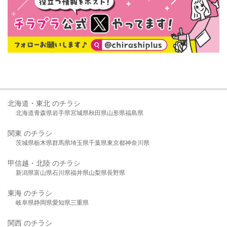
北海道・東北 のチラシ
北海道
青森県
岩手県
宮城県
秋田県
山形県
福島県
関東 のチラシ
茨城県
栃木県
群馬県
埼玉県
千葉県
東京都
神奈川県
甲信越・北陸 のチラシ
新潟県
富山県
石川県
福井県
山梨県
長野県
東海 のチラシ
岐阜県
静岡県
愛知県
三重県
関西 のチラシ