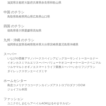
滋賀県
京都府
大阪府
兵庫県
奈良県
和歌山県
中国 のチラシ
鳥取県
島根県
岡山県
広島県
山口県
四国 のチラシ
徳島県
香川県
愛媛県
高知県
九州・沖縄 のチラシ
福岡県
佐賀県
長崎県
熊本県
大分県
宮崎県
鹿児島県
沖縄県
スーパー
いなげや
西條
アマノパークス
ベイシア
ビッグヨーサン
イトーヨーカドー
イオン
カスミ
マルエツ
スーパーバリュー
ヤオコー
オーケー
ヨークベニマル
ツルヤ
マルト
オギノ
エスマート
ライフ
業務スーパー
いかり
フジグラン
ダイレックス
サンエー
イズミヤ
ホームセンター
島忠
コメリ
ナフコ
コーナン
カインズ
アストロプロダクツ
DCM
ジョイフル本田
ファッション
ユニクロ
しまむら
アベイル
AOKI
はるやま
サカゼン