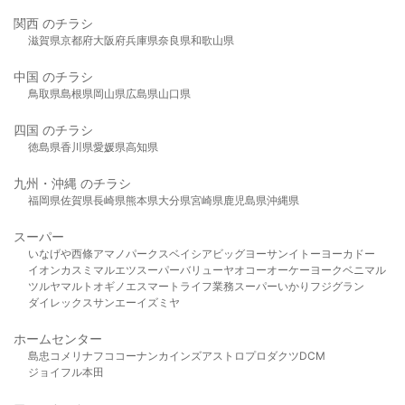
関西 のチラシ
滋賀県
京都府
大阪府
兵庫県
奈良県
和歌山県
中国 のチラシ
鳥取県
島根県
岡山県
広島県
山口県
四国 のチラシ
徳島県
香川県
愛媛県
高知県
九州・沖縄 のチラシ
福岡県
佐賀県
長崎県
熊本県
大分県
宮崎県
鹿児島県
沖縄県
スーパー
いなげや
西條
アマノパークス
ベイシア
ビッグヨーサン
イトーヨーカドー
イオン
カスミ
マルエツ
スーパーバリュー
ヤオコー
オーケー
ヨークベニマル
ツルヤ
マルト
オギノ
エスマート
ライフ
業務スーパー
いかり
フジグラン
ダイレックス
サンエー
イズミヤ
ホームセンター
島忠
コメリ
ナフコ
コーナン
カインズ
アストロプロダクツ
DCM
ジョイフル本田