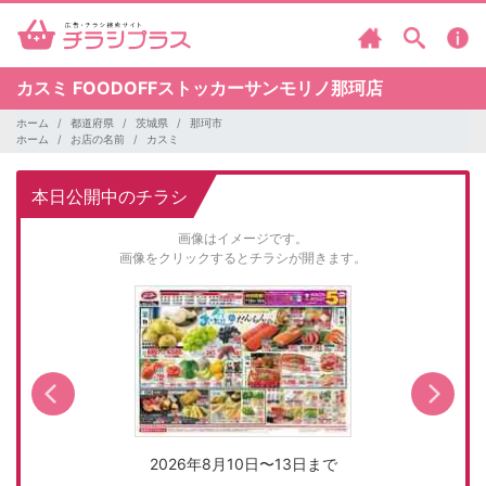
カスミ
FOODOFFストッカーサンモリノ那珂店
ホーム
都道府県
茨城県
那珂市
ホーム
お店の名前
カスミ
本日公開中のチラシ
画像はイメージです。
画像をクリックするとチラシが開きます。
2026年8月10日〜13日まで