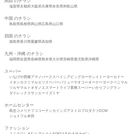
関西 のチラシ
滋賀県
京都府
大阪府
兵庫県
奈良県
和歌山県
中国 のチラシ
鳥取県
島根県
岡山県
広島県
山口県
四国 のチラシ
徳島県
香川県
愛媛県
高知県
九州・沖縄 のチラシ
福岡県
佐賀県
長崎県
熊本県
大分県
宮崎県
鹿児島県
沖縄県
スーパー
いなげや
西條
アマノパークス
ベイシア
ビッグヨーサン
イトーヨーカドー
イオン
カスミ
マルエツ
スーパーバリュー
ヤオコー
オーケー
ヨークベニマル
ツルヤ
マルト
オギノ
エスマート
ライフ
業務スーパー
いかり
フジグラン
ダイレックス
サンエー
イズミヤ
ホームセンター
島忠
コメリ
ナフコ
コーナン
カインズ
アストロプロダクツ
DCM
ジョイフル本田
ファッション
ユニクロ
しまむら
アベイル
AOKI
はるやま
サカゼン