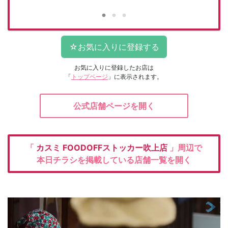
お気に入りに登録したお店は
「
トップページ
」に表示されます。
公式店舗ページを開く
「
カスミ
FOODOFFストッカー吹上店
」周辺で
本日チラシを掲載している店舗一覧を開く