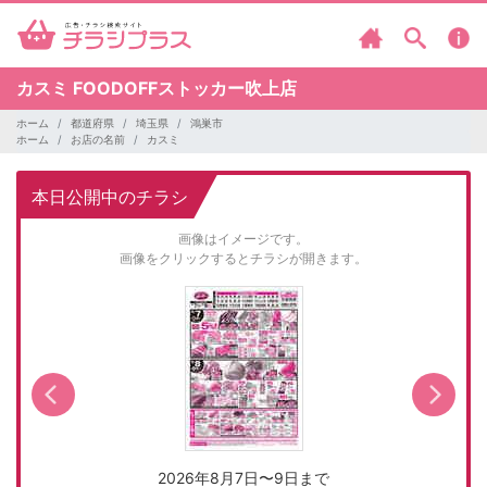
カスミ
FOODOFFストッカー吹上店
ホーム
都道府県
埼玉県
鴻巣市
ホーム
お店の名前
カスミ
本日公開中のチラシ
画像はイメージです。
画像をクリックするとチラシが開きます。
2026年8月7日〜9日まで