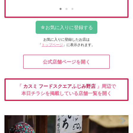
お気に入りに登録したお店は
「
トップページ
」に表示されます。
公式店舗ページを開く
「
カスミ
フードスクエアふじみ野店
」周辺で
本日チラシを掲載している店舗一覧を開く