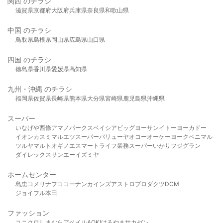
関西 のチラシ
滋賀県
京都府
大阪府
兵庫県
奈良県
和歌山県
中国 のチラシ
鳥取県
島根県
岡山県
広島県
山口県
四国 のチラシ
徳島県
香川県
愛媛県
高知県
九州・沖縄 のチラシ
福岡県
佐賀県
長崎県
熊本県
大分県
宮崎県
鹿児島県
沖縄県
スーパー
いなげや
西條
アマノパークス
ベイシア
ビッグヨーサン
イトーヨーカドー
イオン
カスミ
マルエツ
スーパーバリュー
ヤオコー
オーケー
ヨークベニマル
ツルヤ
マルト
オギノ
エスマート
ライフ
業務スーパー
いかり
フジグラン
ダイレックス
サンエー
イズミヤ
ホームセンター
島忠
コメリ
ナフコ
コーナン
カインズ
アストロプロダクツ
DCM
ジョイフル本田
ファッション
ユニクロ
しまむら
アベイル
AOKI
はるやま
サカゼン