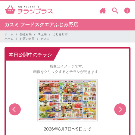
カスミ
フードスクエアふじみ野店
ホーム
都道府県
埼玉県
ふじみ野市
ホーム
お店の名前
カスミ
本日公開中のチラシ
画像はイメージです。
画像をクリックするとチラシが開きます。
2026年8月7日〜9日まで