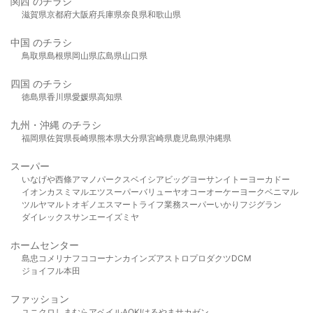
関西 のチラシ
滋賀県
京都府
大阪府
兵庫県
奈良県
和歌山県
中国 のチラシ
鳥取県
島根県
岡山県
広島県
山口県
四国 のチラシ
徳島県
香川県
愛媛県
高知県
九州・沖縄 のチラシ
福岡県
佐賀県
長崎県
熊本県
大分県
宮崎県
鹿児島県
沖縄県
スーパー
いなげや
西條
アマノパークス
ベイシア
ビッグヨーサン
イトーヨーカドー
イオン
カスミ
マルエツ
スーパーバリュー
ヤオコー
オーケー
ヨークベニマル
ツルヤ
マルト
オギノ
エスマート
ライフ
業務スーパー
いかり
フジグラン
ダイレックス
サンエー
イズミヤ
ホームセンター
島忠
コメリ
ナフコ
コーナン
カインズ
アストロプロダクツ
DCM
ジョイフル本田
ファッション
ユニクロ
しまむら
アベイル
AOKI
はるやま
サカゼン