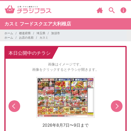
カスミ
フードスクエア大利根店
ホーム
都道府県
埼玉県
加須市
ホーム
お店の名前
カスミ
本日公開中のチラシ
画像はイメージです。
画像をクリックするとチラシが開きます。
2026年8月7日〜9日まで