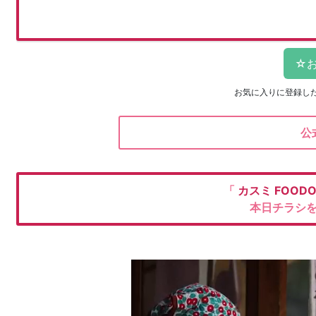
お気に入りに登録し
公
「
カスミ
FOOD
本日チラシ