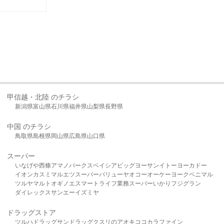
甲信越・北陸 のチラシ
新潟県
富山県
石川県
福井県
山梨県
長野県
中国 のチラシ
鳥取県
島根県
岡山県
広島県
山口県
スーパー
いなげや
西條
アマノパークス
ベイシア
ビッグヨーサン
イトーヨーカドー
イオン
カスミ
マルエツ
スーパーバリュー
ヤオコー
オーケー
ヨークベニマル
ツルヤ
マルト
オギノ
エスマート
ライフ
業務スーパー
いかり
フジグラン
ダイレックス
サンエー
イズミヤ
ドラッグストア
ツルハドラッグ
サンドラッグ
クスリのアオキ
ココカラファイン