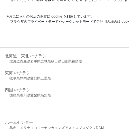
※お気に入りのお店の保存に
cookie
を利用しています。
ブラウザのプライベートモードやシークレットモードでご利用の場合は coo
北海道・東北 のチラシ
北海道
青森県
岩手県
宮城県
秋田県
山形県
福島県
東海 のチラシ
岐阜県
静岡県
愛知県
三重県
四国 のチラシ
徳島県
香川県
愛媛県
高知県
ホームセンター
島忠
コメリ
ナフコ
コーナン
カインズ
アストロプロダクツ
DCM