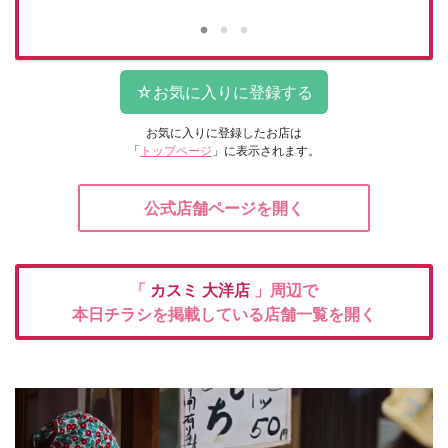
お気に入りに登録したお店は
「
トップページ
」に表示されます。
公式店舗ページを開く
「
カスミ
大洋店
」周辺で
本日チラシを掲載している店舗一覧を開く