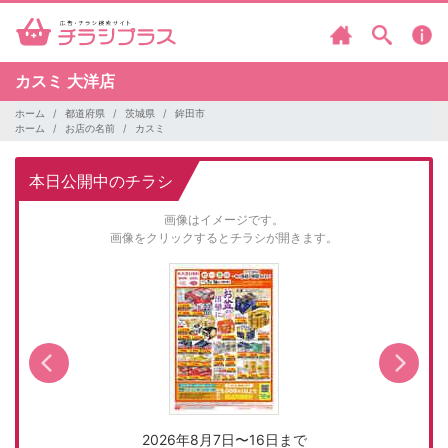
カスミ
大洋店
ホーム
都道府県
茨城県
鉾田市
ホーム
お店の名前
カスミ
本日公開中のチラシ
画像はイメージです。
画像をクリックするとチラシが開きます。
2026年8月7日〜16日まで