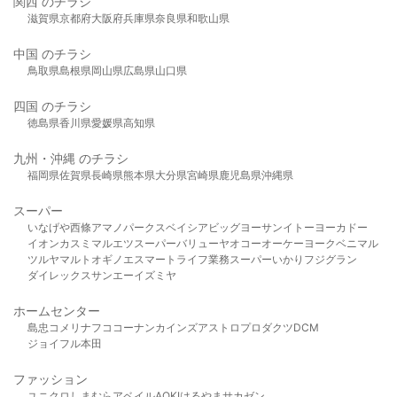
関西 のチラシ
滋賀県
京都府
大阪府
兵庫県
奈良県
和歌山県
中国 のチラシ
鳥取県
島根県
岡山県
広島県
山口県
四国 のチラシ
徳島県
香川県
愛媛県
高知県
九州・沖縄 のチラシ
福岡県
佐賀県
長崎県
熊本県
大分県
宮崎県
鹿児島県
沖縄県
スーパー
いなげや
西條
アマノパークス
ベイシア
ビッグヨーサン
イトーヨーカドー
イオン
カスミ
マルエツ
スーパーバリュー
ヤオコー
オーケー
ヨークベニマル
ツルヤ
マルト
オギノ
エスマート
ライフ
業務スーパー
いかり
フジグラン
ダイレックス
サンエー
イズミヤ
ホームセンター
島忠
コメリ
ナフコ
コーナン
カインズ
アストロプロダクツ
DCM
ジョイフル本田
ファッション
ユニクロ
しまむら
アベイル
AOKI
はるやま
サカゼン