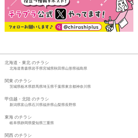
北海道・東北 のチラシ
北海道
青森県
岩手県
宮城県
秋田県
山形県
福島県
関東 のチラシ
茨城県
栃木県
群馬県
埼玉県
千葉県
東京都
神奈川県
甲信越・北陸 のチラシ
新潟県
富山県
石川県
福井県
山梨県
長野県
東海 のチラシ
岐阜県
静岡県
愛知県
三重県
関西 のチラシ