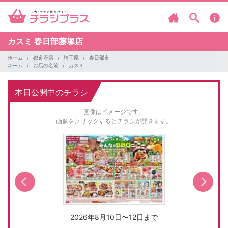
カスミ
春日部藤塚店
ホーム
都道府県
埼玉県
春日部市
ホーム
お店の名前
カスミ
本日公開中のチラシ
画像はイメージです。
画像をクリックするとチラシが開きます。
2026年8月10日〜12日まで