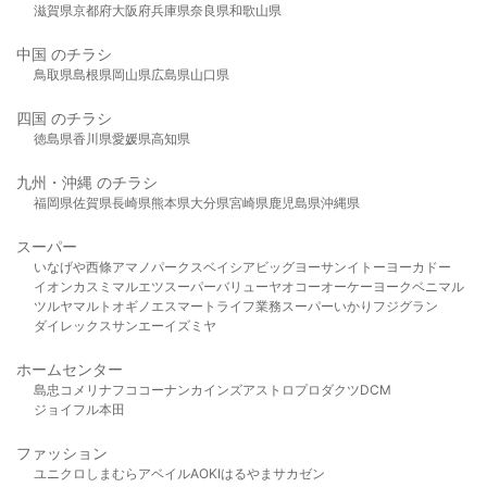
滋賀県
京都府
大阪府
兵庫県
奈良県
和歌山県
中国 のチラシ
鳥取県
島根県
岡山県
広島県
山口県
四国 のチラシ
徳島県
香川県
愛媛県
高知県
九州・沖縄 のチラシ
福岡県
佐賀県
長崎県
熊本県
大分県
宮崎県
鹿児島県
沖縄県
スーパー
いなげや
西條
アマノパークス
ベイシア
ビッグヨーサン
イトーヨーカドー
イオン
カスミ
マルエツ
スーパーバリュー
ヤオコー
オーケー
ヨークベニマル
ツルヤ
マルト
オギノ
エスマート
ライフ
業務スーパー
いかり
フジグラン
ダイレックス
サンエー
イズミヤ
ホームセンター
島忠
コメリ
ナフコ
コーナン
カインズ
アストロプロダクツ
DCM
ジョイフル本田
ファッション
ユニクロ
しまむら
アベイル
AOKI
はるやま
サカゼン