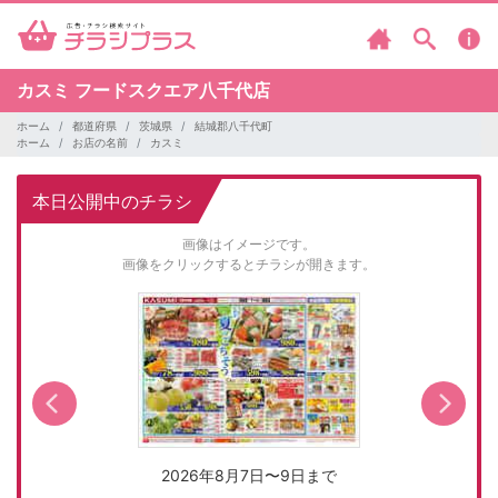
カスミ
フードスクエア八千代店
ホーム
都道府県
茨城県
結城郡八千代町
ホーム
お店の名前
カスミ
本日公開中のチラシ
画像はイメージです。
画像をクリックするとチラシが開きます。
2026年8月7日〜9日まで