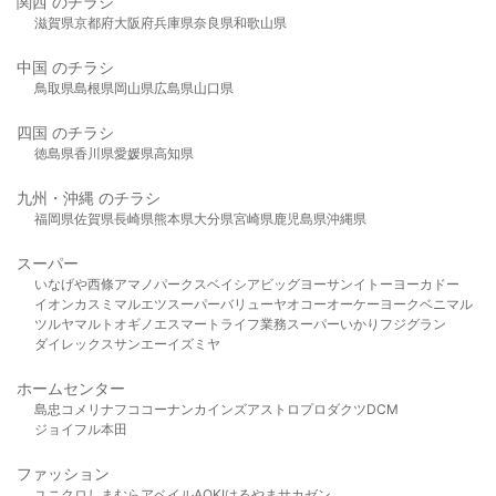
関西 のチラシ
滋賀県
京都府
大阪府
兵庫県
奈良県
和歌山県
中国 のチラシ
鳥取県
島根県
岡山県
広島県
山口県
四国 のチラシ
徳島県
香川県
愛媛県
高知県
九州・沖縄 のチラシ
福岡県
佐賀県
長崎県
熊本県
大分県
宮崎県
鹿児島県
沖縄県
スーパー
いなげや
西條
アマノパークス
ベイシア
ビッグヨーサン
イトーヨーカドー
イオン
カスミ
マルエツ
スーパーバリュー
ヤオコー
オーケー
ヨークベニマル
ツルヤ
マルト
オギノ
エスマート
ライフ
業務スーパー
いかり
フジグラン
ダイレックス
サンエー
イズミヤ
ホームセンター
島忠
コメリ
ナフコ
コーナン
カインズ
アストロプロダクツ
DCM
ジョイフル本田
ファッション
ユニクロ
しまむら
アベイル
AOKI
はるやま
サカゼン