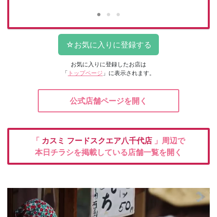
お気に入りに登録したお店は
「
トップページ
」に表示されます。
公式店舗ページを開く
「
カスミ
フードスクエア八千代店
」周辺で
本日チラシを掲載している店舗一覧を開く