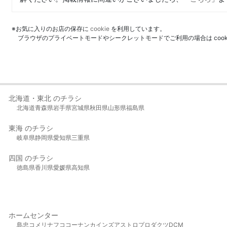
※お気に入りのお店の保存に
cookie
を利用しています。
ブラウザのプライベートモードやシークレットモードでご利用の場合は coo
北海道・東北 のチラシ
北海道
青森県
岩手県
宮城県
秋田県
山形県
福島県
東海 のチラシ
岐阜県
静岡県
愛知県
三重県
四国 のチラシ
徳島県
香川県
愛媛県
高知県
ホームセンター
島忠
コメリ
ナフコ
コーナン
カインズ
アストロプロダクツ
DCM