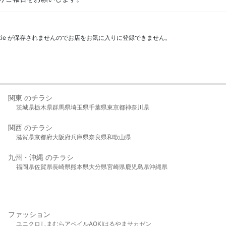
kie が保存されませんのでお店をお気に入りに登録できません。
関東 のチラシ
茨城県
栃木県
群馬県
埼玉県
千葉県
東京都
神奈川県
関西 のチラシ
滋賀県
京都府
大阪府
兵庫県
奈良県
和歌山県
九州・沖縄 のチラシ
福岡県
佐賀県
長崎県
熊本県
大分県
宮崎県
鹿児島県
沖縄県
ファッション
ユニクロ
しまむら
アベイル
AOKI
はるやま
サカゼン