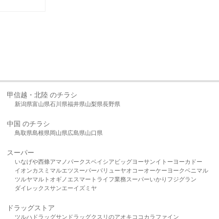
甲信越・北陸 のチラシ
新潟県
富山県
石川県
福井県
山梨県
長野県
中国 のチラシ
鳥取県
島根県
岡山県
広島県
山口県
スーパー
いなげや
西條
アマノパークス
ベイシア
ビッグヨーサン
イトーヨーカドー
イオン
カスミ
マルエツ
スーパーバリュー
ヤオコー
オーケー
ヨークベニマル
ツルヤ
マルト
オギノ
エスマート
ライフ
業務スーパー
いかり
フジグラン
ダイレックス
サンエー
イズミヤ
ドラッグストア
ツルハドラッグ
サンドラッグ
クスリのアオキ
ココカラファイン