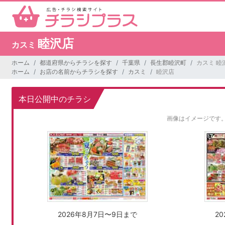
睦沢店
カスミ
ホーム
都道府県からチラシを探す
千葉県
長生郡睦沢町
カスミ 睦
ホーム
お店の名前からチラシを探す
カスミ
睦沢店
本日公開中のチラシ
画像はイメージです
2026年8月7日〜9日まで
2