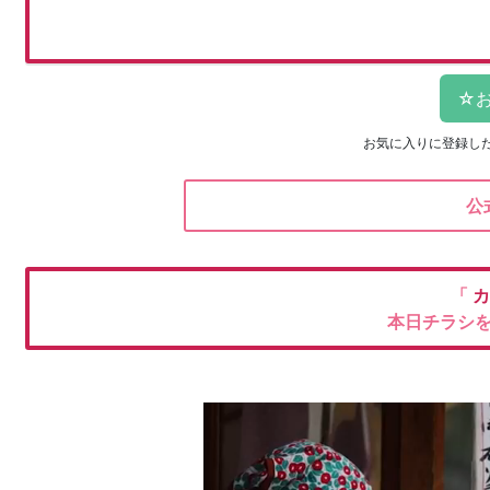
お気に入りに登録し
公
「
カ
本日チラシ