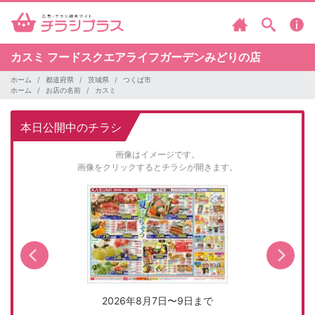
カスミ
フードスクエアライフガーデンみどりの店
ホーム
都道府県
茨城県
つくば市
ホーム
お店の名前
カスミ
本日公開中のチラシ
画像はイメージです。
画像をクリックするとチラシが開きます。
2026年8月7日〜9日まで