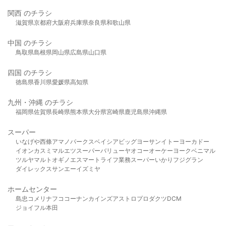
関西 のチラシ
滋賀県
京都府
大阪府
兵庫県
奈良県
和歌山県
中国 のチラシ
鳥取県
島根県
岡山県
広島県
山口県
四国 のチラシ
徳島県
香川県
愛媛県
高知県
九州・沖縄 のチラシ
福岡県
佐賀県
長崎県
熊本県
大分県
宮崎県
鹿児島県
沖縄県
スーパー
いなげや
西條
アマノパークス
ベイシア
ビッグヨーサン
イトーヨーカドー
イオン
カスミ
マルエツ
スーパーバリュー
ヤオコー
オーケー
ヨークベニマル
ツルヤ
マルト
オギノ
エスマート
ライフ
業務スーパー
いかり
フジグラン
ダイレックス
サンエー
イズミヤ
ホームセンター
島忠
コメリ
ナフコ
コーナン
カインズ
アストロプロダクツ
DCM
ジョイフル本田