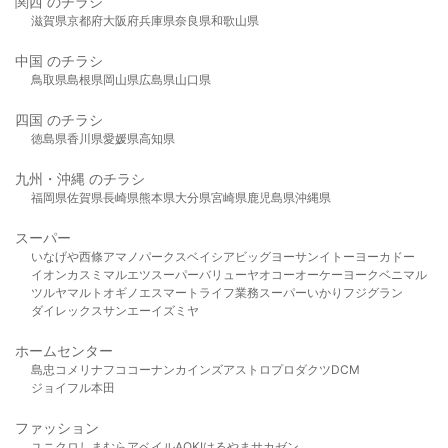
関西 のチラシ
滋賀県
京都府
大阪府
兵庫県
奈良県
和歌山県
中国 のチラシ
鳥取県
島根県
岡山県
広島県
山口県
四国 のチラシ
徳島県
香川県
愛媛県
高知県
九州・沖縄 のチラシ
福岡県
佐賀県
長崎県
熊本県
大分県
宮崎県
鹿児島県
沖縄県
スーパー
いなげや
西條
アマノパークス
ベイシア
ビッグヨーサン
イトーヨーカドー
イオン
カスミ
マルエツ
スーパーバリュー
ヤオコー
オーケー
ヨークベニマル
ツルヤ
マルト
オギノ
エスマート
ライフ
業務スーパー
いかり
フジグラン
ダイレックス
サンエー
イズミヤ
ホームセンター
島忠
コメリ
ナフコ
コーナン
カインズ
アストロプロダクツ
DCM
ジョイフル本田
ファッション
ユニクロ
しまむら
アベイル
AOKI
はるやま
サカゼン