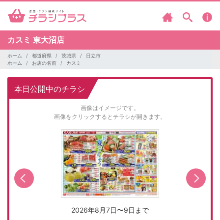
カスミ
東大沼店
ホーム
都道府県
茨城県
日立市
ホーム
お店の名前
カスミ
本日公開中のチラシ
画像はイメージです。
画像をクリックするとチラシが開きます。
2026年8月7日〜9日まで