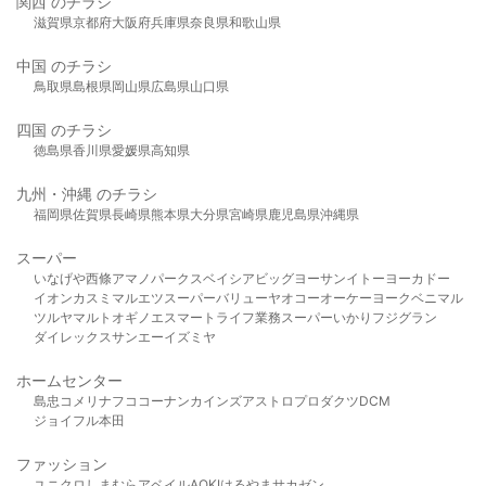
関西 のチラシ
滋賀県
京都府
大阪府
兵庫県
奈良県
和歌山県
中国 のチラシ
鳥取県
島根県
岡山県
広島県
山口県
四国 のチラシ
徳島県
香川県
愛媛県
高知県
九州・沖縄 のチラシ
福岡県
佐賀県
長崎県
熊本県
大分県
宮崎県
鹿児島県
沖縄県
スーパー
いなげや
西條
アマノパークス
ベイシア
ビッグヨーサン
イトーヨーカドー
イオン
カスミ
マルエツ
スーパーバリュー
ヤオコー
オーケー
ヨークベニマル
ツルヤ
マルト
オギノ
エスマート
ライフ
業務スーパー
いかり
フジグラン
ダイレックス
サンエー
イズミヤ
ホームセンター
島忠
コメリ
ナフコ
コーナン
カインズ
アストロプロダクツ
DCM
ジョイフル本田
ファッション
ユニクロ
しまむら
アベイル
AOKI
はるやま
サカゼン