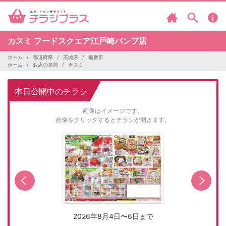
カスミ
フードスクエア江戸崎パンプ店
ホーム
都道府県
茨城県
稲敷市
ホーム
お店の名前
カスミ
本日公開中のチラシ
画像はイメージです。
画像をクリックするとチラシが開きます。
2026年8月4日〜6日まで