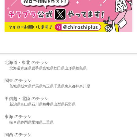
北海道・東北 のチラシ
北海道
青森県
岩手県
宮城県
秋田県
山形県
福島県
関東 のチラシ
茨城県
栃木県
群馬県
埼玉県
千葉県
東京都
神奈川県
甲信越・北陸 のチラシ
新潟県
富山県
石川県
福井県
山梨県
長野県
東海 のチラシ
岐阜県
静岡県
愛知県
三重県
関西 のチラシ