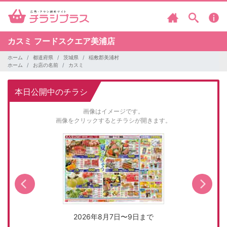
カスミ
フードスクエア美浦店
ホーム
都道府県
茨城県
稲敷郡美浦村
ホーム
お店の名前
カスミ
本日公開中のチラシ
画像はイメージです。
画像をクリックするとチラシが開きます。
2026年8月7日〜9日まで