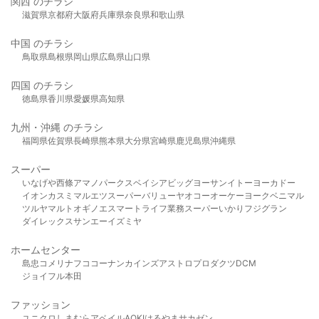
関西 のチラシ
滋賀県
京都府
大阪府
兵庫県
奈良県
和歌山県
中国 のチラシ
鳥取県
島根県
岡山県
広島県
山口県
四国 のチラシ
徳島県
香川県
愛媛県
高知県
九州・沖縄 のチラシ
福岡県
佐賀県
長崎県
熊本県
大分県
宮崎県
鹿児島県
沖縄県
スーパー
いなげや
西條
アマノパークス
ベイシア
ビッグヨーサン
イトーヨーカドー
イオン
カスミ
マルエツ
スーパーバリュー
ヤオコー
オーケー
ヨークベニマル
ツルヤ
マルト
オギノ
エスマート
ライフ
業務スーパー
いかり
フジグラン
ダイレックス
サンエー
イズミヤ
ホームセンター
島忠
コメリ
ナフコ
コーナン
カインズ
アストロプロダクツ
DCM
ジョイフル本田
ファッション
ユニクロ
しまむら
アベイル
AOKI
はるやま
サカゼン