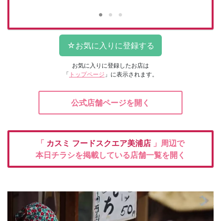
お気に入りに登録したお店は
「
トップページ
」に表示されます。
公式店舗ページを開く
「
カスミ
フードスクエア美浦店
」周辺で
本日チラシを掲載している店舗一覧を開く