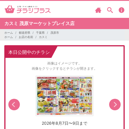
カスミ
茂原マーケットプレイス店
ホーム
都道府県
千葉県
茂原市
ホーム
お店の名前
カスミ
本日公開中のチラシ
画像はイメージです。
画像をクリックするとチラシが開きます。
2026年8月7日〜9日まで