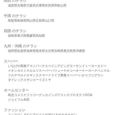
関西 のチラシ
滋賀県
京都府
大阪府
兵庫県
奈良県
和歌山県
中国 のチラシ
鳥取県
島根県
岡山県
広島県
山口県
四国 のチラシ
徳島県
香川県
愛媛県
高知県
九州・沖縄 のチラシ
福岡県
佐賀県
長崎県
熊本県
大分県
宮崎県
鹿児島県
沖縄県
スーパー
いなげや
西條
アマノパークス
ベイシア
ビッグヨーサン
イトーヨーカドー
イオン
カスミ
マルエツ
スーパーバリュー
ヤオコー
オーケー
ヨークベニマル
ツルヤ
マルト
オギノ
エスマート
ライフ
業務スーパー
いかり
フジグラン
ダイレックス
サンエー
イズミヤ
ホームセンター
島忠
コメリ
ナフコ
コーナン
カインズ
アストロプロダクツ
DCM
ジョイフル本田
ファッション
ユニクロ
しまむら
アベイル
AOKI
はるやま
サカゼン