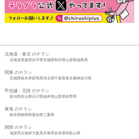
北海道・東北 のチラシ
北海道
青森県
岩手県
宮城県
秋田県
山形県
福島県
関東 のチラシ
茨城県
栃木県
群馬県
埼玉県
千葉県
東京都
神奈川県
甲信越・北陸 のチラシ
新潟県
富山県
石川県
福井県
山梨県
長野県
東海 のチラシ
岐阜県
静岡県
愛知県
三重県
関西 のチラシ
滋賀県
京都府
大阪府
兵庫県
奈良県
和歌山県