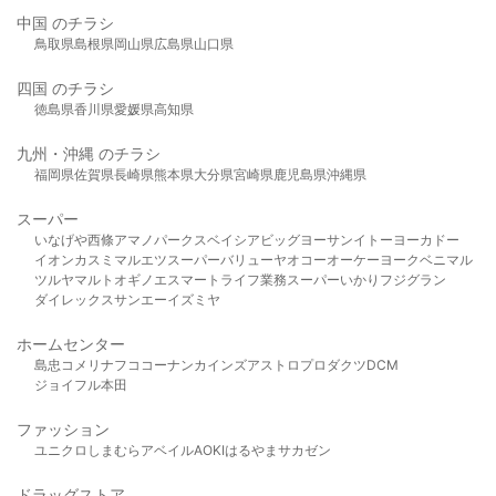
中国 のチラシ
鳥取県
島根県
岡山県
広島県
山口県
四国 のチラシ
徳島県
香川県
愛媛県
高知県
九州・沖縄 のチラシ
福岡県
佐賀県
長崎県
熊本県
大分県
宮崎県
鹿児島県
沖縄県
スーパー
いなげや
西條
アマノパークス
ベイシア
ビッグヨーサン
イトーヨーカドー
イオン
カスミ
マルエツ
スーパーバリュー
ヤオコー
オーケー
ヨークベニマル
ツルヤ
マルト
オギノ
エスマート
ライフ
業務スーパー
いかり
フジグラン
ダイレックス
サンエー
イズミヤ
ホームセンター
島忠
コメリ
ナフコ
コーナン
カインズ
アストロプロダクツ
DCM
ジョイフル本田
ファッション
ユニクロ
しまむら
アベイル
AOKI
はるやま
サカゼン
ドラッグストア