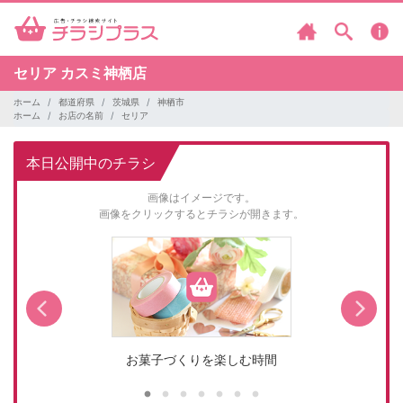
セリア
カスミ神栖店
ホーム
都道府県
茨城県
神栖市
ホーム
お店の名前
セリア
本日公開中のチラシ
画像はイメージです。
画像をクリックするとチラシが開きます。
お菓子づくりを楽しむ時間