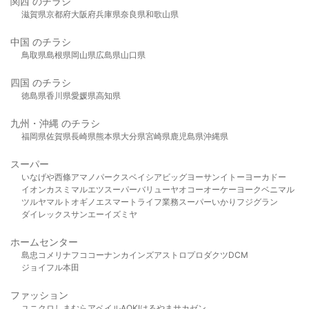
関西 のチラシ
滋賀県
京都府
大阪府
兵庫県
奈良県
和歌山県
中国 のチラシ
鳥取県
島根県
岡山県
広島県
山口県
四国 のチラシ
徳島県
香川県
愛媛県
高知県
九州・沖縄 のチラシ
福岡県
佐賀県
長崎県
熊本県
大分県
宮崎県
鹿児島県
沖縄県
スーパー
いなげや
西條
アマノパークス
ベイシア
ビッグヨーサン
イトーヨーカドー
イオン
カスミ
マルエツ
スーパーバリュー
ヤオコー
オーケー
ヨークベニマル
ツルヤ
マルト
オギノ
エスマート
ライフ
業務スーパー
いかり
フジグラン
ダイレックス
サンエー
イズミヤ
ホームセンター
島忠
コメリ
ナフコ
コーナン
カインズ
アストロプロダクツ
DCM
ジョイフル本田
ファッション
ユニクロ
しまむら
アベイル
AOKI
はるやま
サカゼン