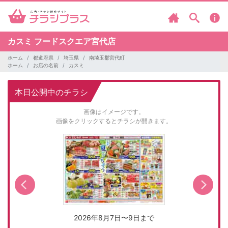
カスミ
フードスクエア宮代店
ホーム
都道府県
埼玉県
南埼玉郡宮代町
ホーム
お店の名前
カスミ
本日公開中のチラシ
画像はイメージです。
画像をクリックするとチラシが開きます。
2026年8月7日〜9日まで