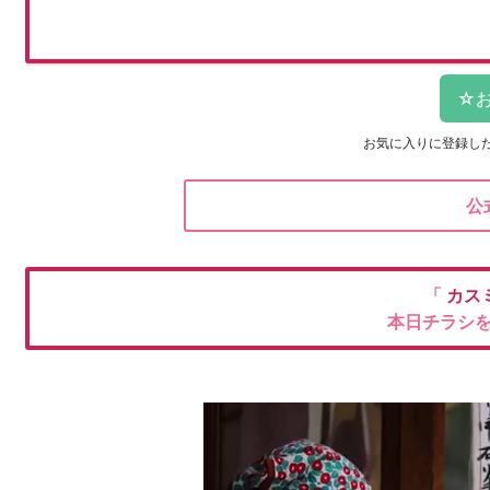
お気に入りに登録し
公
「
カス
本日チラシ