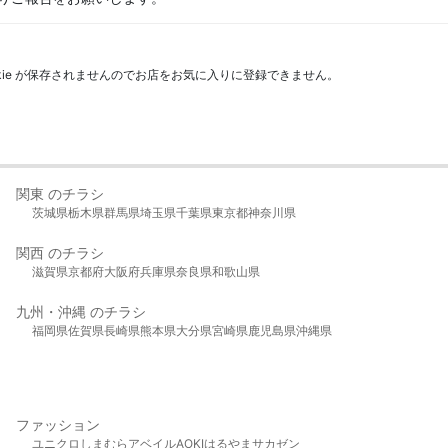
kie が保存されませんのでお店をお気に入りに登録できません。
関東 のチラシ
茨城県
栃木県
群馬県
埼玉県
千葉県
東京都
神奈川県
関西 のチラシ
滋賀県
京都府
大阪府
兵庫県
奈良県
和歌山県
九州・沖縄 のチラシ
福岡県
佐賀県
長崎県
熊本県
大分県
宮崎県
鹿児島県
沖縄県
ファッション
ユニクロ
しまむら
アベイル
AOKI
はるやま
サカゼン