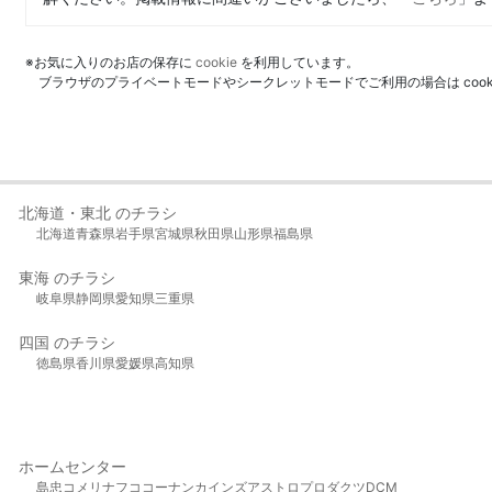
※お気に入りのお店の保存に
cookie
を利用しています。
ブラウザのプライベートモードやシークレットモードでご利用の場合は coo
北海道・東北 のチラシ
北海道
青森県
岩手県
宮城県
秋田県
山形県
福島県
東海 のチラシ
岐阜県
静岡県
愛知県
三重県
四国 のチラシ
徳島県
香川県
愛媛県
高知県
ホームセンター
島忠
コメリ
ナフコ
コーナン
カインズ
アストロプロダクツ
DCM