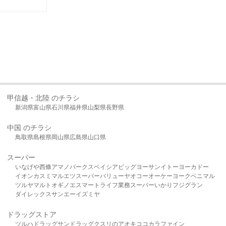
甲信越・北陸 のチラシ
新潟県
富山県
石川県
福井県
山梨県
長野県
中国 のチラシ
鳥取県
島根県
岡山県
広島県
山口県
スーパー
いなげや
西條
アマノパークス
ベイシア
ビッグヨーサン
イトーヨーカドー
イオン
カスミ
マルエツ
スーパーバリュー
ヤオコー
オーケー
ヨークベニマル
ツルヤ
マルト
オギノ
エスマート
ライフ
業務スーパー
いかり
フジグラン
ダイレックス
サンエー
イズミヤ
ドラッグストア
ツルハドラッグ
サンドラッグ
クスリのアオキ
ココカラファイン