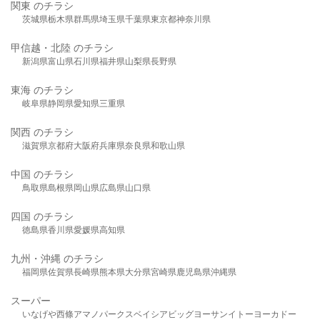
関東 のチラシ
茨城県
栃木県
群馬県
埼玉県
千葉県
東京都
神奈川県
甲信越・北陸 のチラシ
新潟県
富山県
石川県
福井県
山梨県
長野県
東海 のチラシ
岐阜県
静岡県
愛知県
三重県
関西 のチラシ
滋賀県
京都府
大阪府
兵庫県
奈良県
和歌山県
中国 のチラシ
鳥取県
島根県
岡山県
広島県
山口県
四国 のチラシ
徳島県
香川県
愛媛県
高知県
九州・沖縄 のチラシ
福岡県
佐賀県
長崎県
熊本県
大分県
宮崎県
鹿児島県
沖縄県
スーパー
いなげや
西條
アマノパークス
ベイシア
ビッグヨーサン
イトーヨーカドー