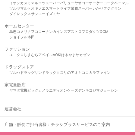
イオン
カスミ
マルエツ
スーパーバリュー
ヤオコー
オーケー
ヨークベニマル
ツルヤ
マルト
オギノ
エスマート
ライフ
業務スーパー
いかり
フジグラン
ダイレックス
サンエー
イズミヤ
ホームセンター
島忠
コメリ
ナフコ
コーナン
カインズ
アストロプロダクツ
DCM
ジョイフル本田
ファッション
ユニクロ
しまむら
アベイル
AOKI
はるやま
サカゼン
ドラッグストア
ツルハドラッグ
サンドラッグ
クスリのアオキ
ココカラファイン
家電量販店
ヤマダ電機
ビックカメラ
エディオン
ケーズデンキ
コジマ
ジョーシン
運営会社
店舗・販促ご担当者様：チラシプラスサービスのご案内