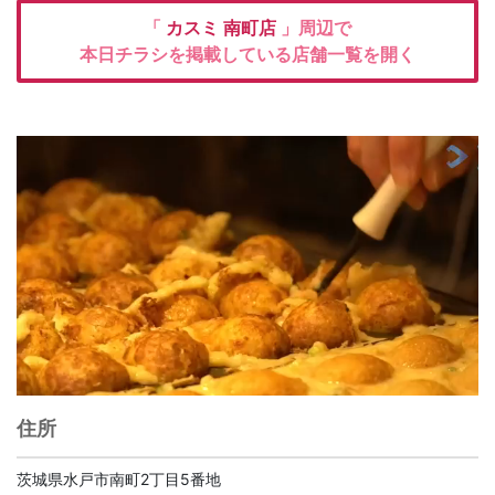
「
カスミ
南町店
」周辺で
本日チラシを掲載している店舗一覧を開く
住所
茨城県水戸市南町2丁目5番地