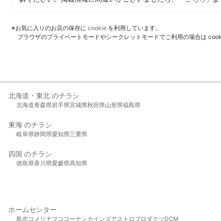
※お気に入りのお店の保存に
cookie
を利用しています。
ブラウザのプライベートモードやシークレットモードでご利用の場合は coo
北海道・東北 のチラシ
北海道
青森県
岩手県
宮城県
秋田県
山形県
福島県
東海 のチラシ
岐阜県
静岡県
愛知県
三重県
四国 のチラシ
徳島県
香川県
愛媛県
高知県
ホームセンター
島忠
コメリ
ナフコ
コーナン
カインズ
アストロプロダクツ
DCM