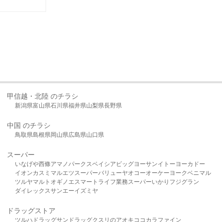
甲信越・北陸 のチラシ
新潟県
富山県
石川県
福井県
山梨県
長野県
中国 のチラシ
鳥取県
島根県
岡山県
広島県
山口県
スーパー
いなげや
西條
アマノパークス
ベイシア
ビッグヨーサン
イトーヨーカドー
イオン
カスミ
マルエツ
スーパーバリュー
ヤオコー
オーケー
ヨークベニマル
ツルヤ
マルト
オギノ
エスマート
ライフ
業務スーパー
いかり
フジグラン
ダイレックス
サンエー
イズミヤ
ドラッグストア
ツルハドラッグ
サンドラッグ
クスリのアオキ
ココカラファイン