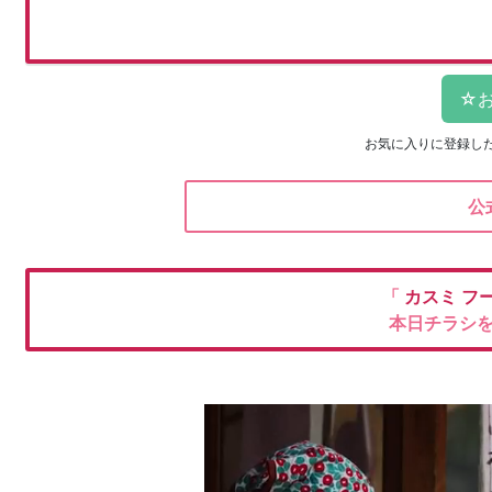
お気に入りに登録し
公
「
カスミ
フ
本日チラシ