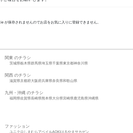
kie が保存されませんのでお店をお気に入りに登録できません。
関東 のチラシ
茨城県
栃木県
群馬県
埼玉県
千葉県
東京都
神奈川県
関西 のチラシ
滋賀県
京都府
大阪府
兵庫県
奈良県
和歌山県
九州・沖縄 のチラシ
福岡県
佐賀県
長崎県
熊本県
大分県
宮崎県
鹿児島県
沖縄県
ファッション
ユニクロ
しまむら
アベイル
AOKI
はるやま
サカゼン