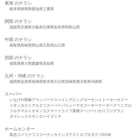
東海 のチラシ
岐阜県
静岡県
愛知県
三重県
関西 のチラシ
滋賀県
京都府
大阪府
兵庫県
奈良県
和歌山県
中国 のチラシ
鳥取県
島根県
岡山県
広島県
山口県
四国 のチラシ
徳島県
香川県
愛媛県
高知県
九州・沖縄 のチラシ
福岡県
佐賀県
長崎県
熊本県
大分県
宮崎県
鹿児島県
沖縄県
スーパー
いなげや
西條
アマノパークス
ベイシア
ビッグヨーサン
イトーヨーカドー
イオン
カスミ
マルエツ
スーパーバリュー
ヤオコー
オーケー
ヨークベニマル
ツルヤ
マルト
オギノ
エスマート
ライフ
業務スーパー
いかり
フジグラン
ダイレックス
サンエー
イズミヤ
ホームセンター
島忠
コメリ
ナフコ
コーナン
カインズ
アストロプロダクツ
DCM