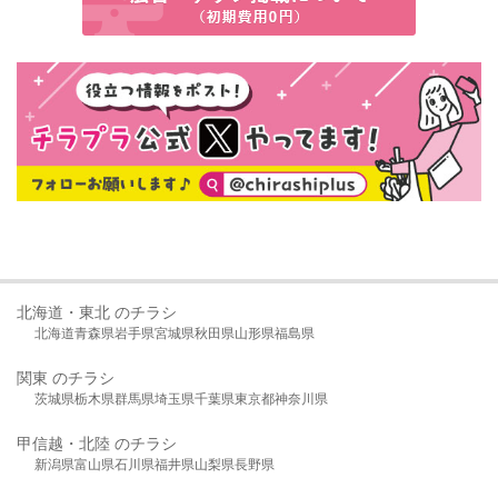
北海道・東北 のチラシ
北海道
青森県
岩手県
宮城県
秋田県
山形県
福島県
関東 のチラシ
茨城県
栃木県
群馬県
埼玉県
千葉県
東京都
神奈川県
甲信越・北陸 のチラシ
新潟県
富山県
石川県
福井県
山梨県
長野県