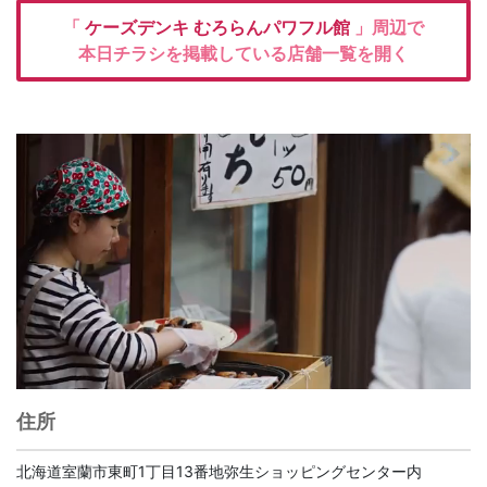
「
ケーズデンキ
むろらんパワフル館
」周辺で
本日チラシを掲載している店舗一覧を開く
住所
北海道室蘭市東町1丁目13番地弥生ショッピングセンター内