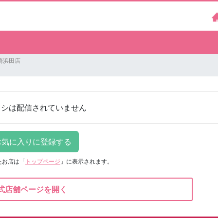
崎浜田店
ラシは配信されていません
たお店は
「
トップページ
」に表示されます。
式店舗ページを開く