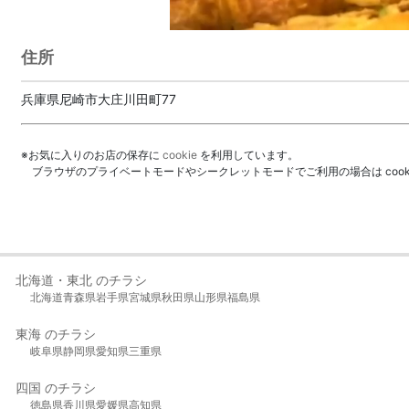
住所
兵庫県尼崎市大庄川田町77
※お気に入りのお店の保存に
cookie
を利用しています。
ブラウザのプライベートモードやシークレットモードでご利用の場合は coo
北海道・東北 のチラシ
北海道
青森県
岩手県
宮城県
秋田県
山形県
福島県
東海 のチラシ
岐阜県
静岡県
愛知県
三重県
四国 のチラシ
徳島県
香川県
愛媛県
高知県