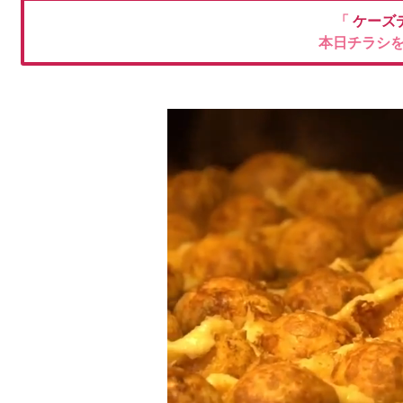
「
ケーズ
本日チラシ