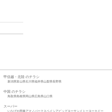
甲信越・北陸 のチラシ
新潟県
富山県
石川県
福井県
山梨県
長野県
中国 のチラシ
鳥取県
島根県
岡山県
広島県
山口県
スーパー
いなげや
西條
アマノパークス
ベイシア
ビッグヨーサン
イトーヨーカドー