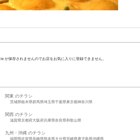
kie が保存されませんのでお店をお気に入りに登録できません。
関東 のチラシ
茨城県
栃木県
群馬県
埼玉県
千葉県
東京都
神奈川県
関西 のチラシ
滋賀県
京都府
大阪府
兵庫県
奈良県
和歌山県
九州・沖縄 のチラシ
福岡県
佐賀県
長崎県
熊本県
大分県
宮崎県
鹿児島県
沖縄県