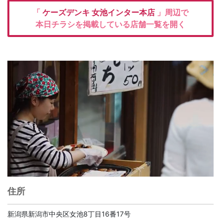
「
ケーズデンキ
女池インター本店
」周辺で
本日チラシを掲載している店舗一覧を開く
住所
新潟県新潟市中央区女池8丁目16番17号