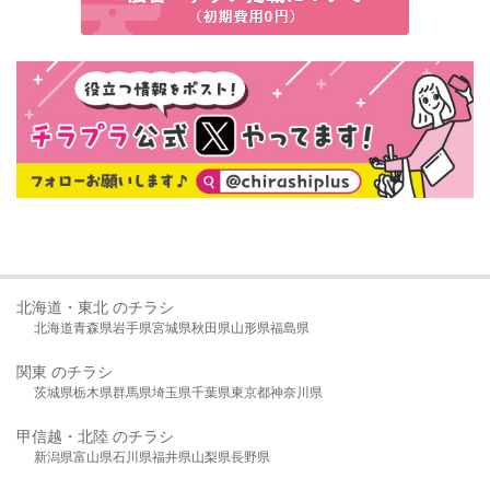
北海道・東北 のチラシ
北海道
青森県
岩手県
宮城県
秋田県
山形県
福島県
関東 のチラシ
茨城県
栃木県
群馬県
埼玉県
千葉県
東京都
神奈川県
甲信越・北陸 のチラシ
新潟県
富山県
石川県
福井県
山梨県
長野県