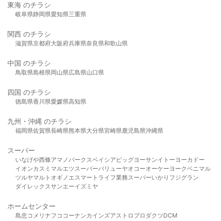
東海 のチラシ
岐阜県
静岡県
愛知県
三重県
関西 のチラシ
滋賀県
京都府
大阪府
兵庫県
奈良県
和歌山県
中国 のチラシ
鳥取県
島根県
岡山県
広島県
山口県
四国 のチラシ
徳島県
香川県
愛媛県
高知県
九州・沖縄 のチラシ
福岡県
佐賀県
長崎県
熊本県
大分県
宮崎県
鹿児島県
沖縄県
スーパー
いなげや
西條
アマノパークス
ベイシア
ビッグヨーサン
イトーヨーカドー
イオン
カスミ
マルエツ
スーパーバリュー
ヤオコー
オーケー
ヨークベニマル
ツルヤ
マルト
オギノ
エスマート
ライフ
業務スーパー
いかり
フジグラン
ダイレックス
サンエー
イズミヤ
ホームセンター
島忠
コメリ
ナフコ
コーナン
カインズ
アストロプロダクツ
DCM