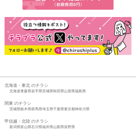
北海道・東北 のチラシ
北海道
青森県
岩手県
宮城県
秋田県
山形県
福島県
関東 のチラシ
茨城県
栃木県
群馬県
埼玉県
千葉県
東京都
神奈川県
甲信越・北陸 のチラシ
新潟県
富山県
石川県
福井県
山梨県
長野県