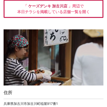
「
ケーズデンキ
加古川店
」周辺で
本日チラシを掲載している店舗一覧を開く
住所
兵庫県加古川市加古川町稲屋917番1