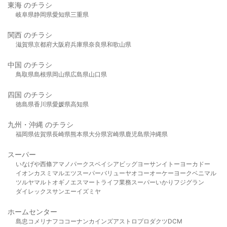
東海 のチラシ
岐阜県
静岡県
愛知県
三重県
関西 のチラシ
滋賀県
京都府
大阪府
兵庫県
奈良県
和歌山県
中国 のチラシ
鳥取県
島根県
岡山県
広島県
山口県
四国 のチラシ
徳島県
香川県
愛媛県
高知県
九州・沖縄 のチラシ
福岡県
佐賀県
長崎県
熊本県
大分県
宮崎県
鹿児島県
沖縄県
スーパー
いなげや
西條
アマノパークス
ベイシア
ビッグヨーサン
イトーヨーカドー
イオン
カスミ
マルエツ
スーパーバリュー
ヤオコー
オーケー
ヨークベニマル
ツルヤ
マルト
オギノ
エスマート
ライフ
業務スーパー
いかり
フジグラン
ダイレックス
サンエー
イズミヤ
ホームセンター
島忠
コメリ
ナフコ
コーナン
カインズ
アストロプロダクツ
DCM