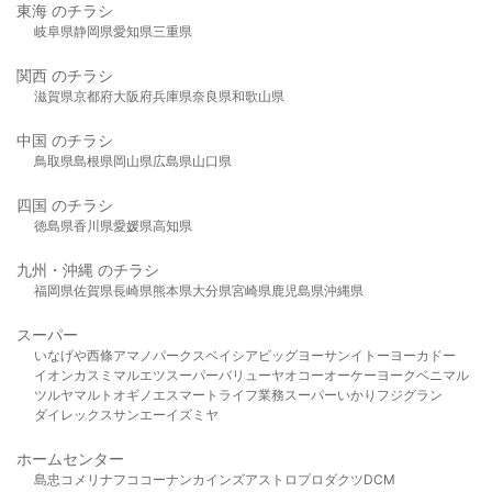
東海 のチラシ
岐阜県
静岡県
愛知県
三重県
関西 のチラシ
滋賀県
京都府
大阪府
兵庫県
奈良県
和歌山県
中国 のチラシ
鳥取県
島根県
岡山県
広島県
山口県
四国 のチラシ
徳島県
香川県
愛媛県
高知県
九州・沖縄 のチラシ
福岡県
佐賀県
長崎県
熊本県
大分県
宮崎県
鹿児島県
沖縄県
スーパー
いなげや
西條
アマノパークス
ベイシア
ビッグヨーサン
イトーヨーカドー
イオン
カスミ
マルエツ
スーパーバリュー
ヤオコー
オーケー
ヨークベニマル
ツルヤ
マルト
オギノ
エスマート
ライフ
業務スーパー
いかり
フジグラン
ダイレックス
サンエー
イズミヤ
ホームセンター
島忠
コメリ
ナフコ
コーナン
カインズ
アストロプロダクツ
DCM