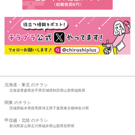
北海道・東北 のチラシ
北海道
青森県
岩手県
宮城県
秋田県
山形県
福島県
関東 のチラシ
茨城県
栃木県
群馬県
埼玉県
千葉県
東京都
神奈川県
甲信越・北陸 のチラシ
新潟県
富山県
石川県
福井県
山梨県
長野県