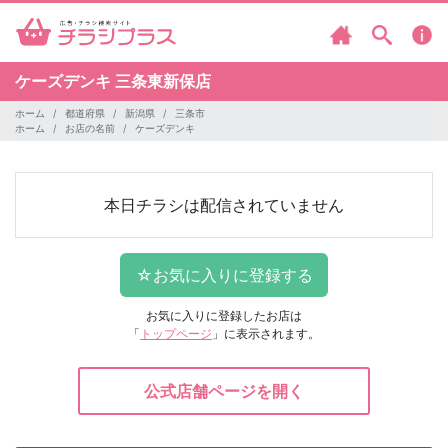
ケーズデンキ
三条東新保店
ホーム
都道府県
新潟県
三条市
ホーム
お店の名前
ケーズデンキ
本日チラシは配信されていません
お気に入りに登録したお店は
「
トップページ
」に表示されます。
公式店舗ページを開く