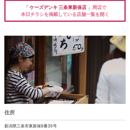
「
ケーズデンキ
三条東新保店
」周辺で
本日チラシを掲載している店舗一覧を開く
住所
新潟県三条市東新保8番35号