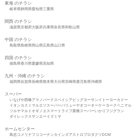
東海 のチラシ
岐阜県
静岡県
愛知県
三重県
関西 のチラシ
滋賀県
京都府
大阪府
兵庫県
奈良県
和歌山県
中国 のチラシ
鳥取県
島根県
岡山県
広島県
山口県
四国 のチラシ
徳島県
香川県
愛媛県
高知県
九州・沖縄 のチラシ
福岡県
佐賀県
長崎県
熊本県
大分県
宮崎県
鹿児島県
沖縄県
スーパー
いなげや
西條
アマノパークス
ベイシア
ビッグヨーサン
イトーヨーカドー
イオン
カスミ
マルエツ
スーパーバリュー
ヤオコー
オーケー
ヨークベニマル
ツルヤ
マルト
オギノ
エスマート
ライフ
業務スーパー
いかり
フジグラン
ダイレックス
サンエー
イズミヤ
ホームセンター
島忠
コメリ
ナフコ
コーナン
カインズ
アストロプロダクツ
DCM