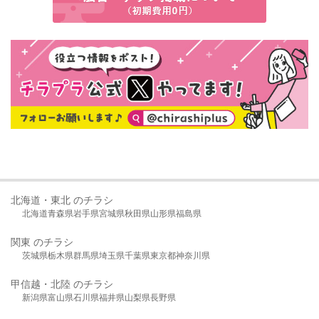
北海道・東北 のチラシ
北海道
青森県
岩手県
宮城県
秋田県
山形県
福島県
関東 のチラシ
茨城県
栃木県
群馬県
埼玉県
千葉県
東京都
神奈川県
甲信越・北陸 のチラシ
新潟県
富山県
石川県
福井県
山梨県
長野県