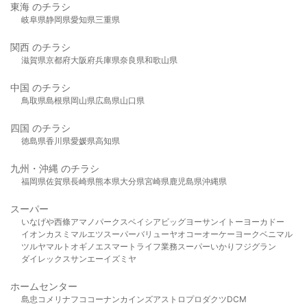
東海 のチラシ
岐阜県
静岡県
愛知県
三重県
関西 のチラシ
滋賀県
京都府
大阪府
兵庫県
奈良県
和歌山県
中国 のチラシ
鳥取県
島根県
岡山県
広島県
山口県
四国 のチラシ
徳島県
香川県
愛媛県
高知県
九州・沖縄 のチラシ
福岡県
佐賀県
長崎県
熊本県
大分県
宮崎県
鹿児島県
沖縄県
スーパー
いなげや
西條
アマノパークス
ベイシア
ビッグヨーサン
イトーヨーカドー
イオン
カスミ
マルエツ
スーパーバリュー
ヤオコー
オーケー
ヨークベニマル
ツルヤ
マルト
オギノ
エスマート
ライフ
業務スーパー
いかり
フジグラン
ダイレックス
サンエー
イズミヤ
ホームセンター
島忠
コメリ
ナフコ
コーナン
カインズ
アストロプロダクツ
DCM