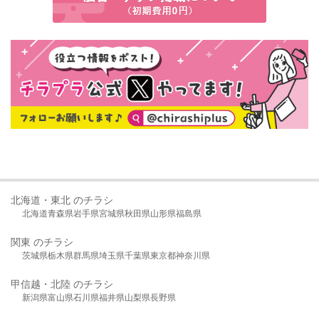
北海道・東北 のチラシ
北海道
青森県
岩手県
宮城県
秋田県
山形県
福島県
関東 のチラシ
茨城県
栃木県
群馬県
埼玉県
千葉県
東京都
神奈川県
甲信越・北陸 のチラシ
新潟県
富山県
石川県
福井県
山梨県
長野県