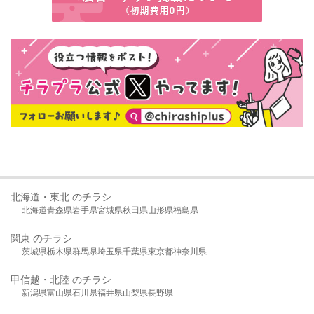
北海道・東北 のチラシ
北海道
青森県
岩手県
宮城県
秋田県
山形県
福島県
関東 のチラシ
茨城県
栃木県
群馬県
埼玉県
千葉県
東京都
神奈川県
甲信越・北陸 のチラシ
新潟県
富山県
石川県
福井県
山梨県
長野県