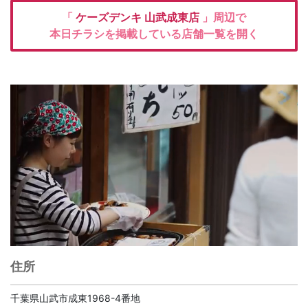
「
ケーズデンキ
山武成東店
」周辺で
本日チラシを掲載している店舗一覧を開く
住所
千葉県山武市成東1968-4番地