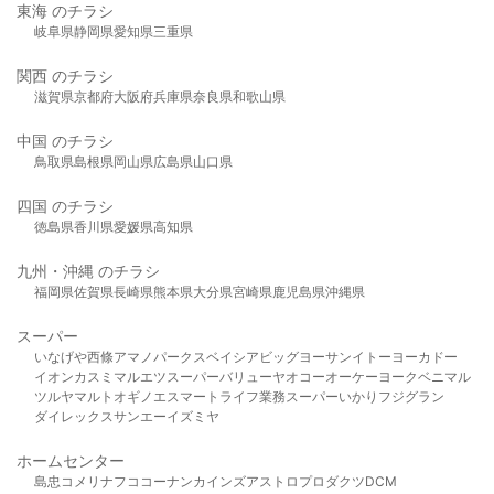
東海 のチラシ
岐阜県
静岡県
愛知県
三重県
関西 のチラシ
滋賀県
京都府
大阪府
兵庫県
奈良県
和歌山県
中国 のチラシ
鳥取県
島根県
岡山県
広島県
山口県
四国 のチラシ
徳島県
香川県
愛媛県
高知県
九州・沖縄 のチラシ
福岡県
佐賀県
長崎県
熊本県
大分県
宮崎県
鹿児島県
沖縄県
スーパー
いなげや
西條
アマノパークス
ベイシア
ビッグヨーサン
イトーヨーカドー
イオン
カスミ
マルエツ
スーパーバリュー
ヤオコー
オーケー
ヨークベニマル
ツルヤ
マルト
オギノ
エスマート
ライフ
業務スーパー
いかり
フジグラン
ダイレックス
サンエー
イズミヤ
ホームセンター
島忠
コメリ
ナフコ
コーナン
カインズ
アストロプロダクツ
DCM