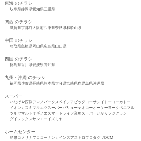
東海 のチラシ
岐阜県
静岡県
愛知県
三重県
関西 のチラシ
滋賀県
京都府
大阪府
兵庫県
奈良県
和歌山県
中国 のチラシ
鳥取県
島根県
岡山県
広島県
山口県
四国 のチラシ
徳島県
香川県
愛媛県
高知県
九州・沖縄 のチラシ
福岡県
佐賀県
長崎県
熊本県
大分県
宮崎県
鹿児島県
沖縄県
スーパー
いなげや
西條
アマノパークス
ベイシア
ビッグヨーサン
イトーヨーカドー
イオン
カスミ
マルエツ
スーパーバリュー
ヤオコー
オーケー
ヨークベニマル
ツルヤ
マルト
オギノ
エスマート
ライフ
業務スーパー
いかり
フジグラン
ダイレックス
サンエー
イズミヤ
ホームセンター
島忠
コメリ
ナフコ
コーナン
カインズ
アストロプロダクツ
DCM