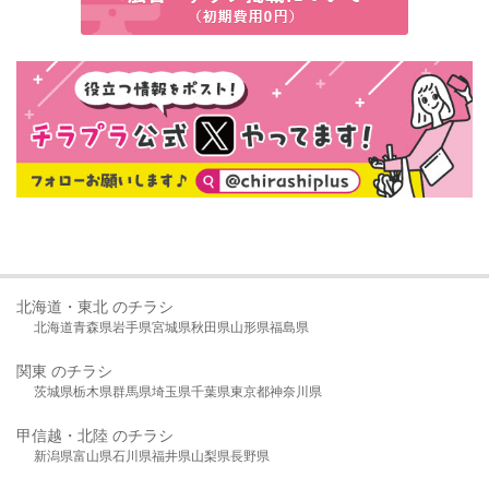
北海道・東北 のチラシ
北海道
青森県
岩手県
宮城県
秋田県
山形県
福島県
関東 のチラシ
茨城県
栃木県
群馬県
埼玉県
千葉県
東京都
神奈川県
甲信越・北陸 のチラシ
新潟県
富山県
石川県
福井県
山梨県
長野県