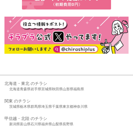
北海道・東北 のチラシ
北海道
青森県
岩手県
宮城県
秋田県
山形県
福島県
関東 のチラシ
茨城県
栃木県
群馬県
埼玉県
千葉県
東京都
神奈川県
甲信越・北陸 のチラシ
新潟県
富山県
石川県
福井県
山梨県
長野県