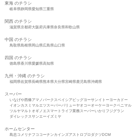
東海 のチラシ
岐阜県
静岡県
愛知県
三重県
関西 のチラシ
滋賀県
京都府
大阪府
兵庫県
奈良県
和歌山県
中国 のチラシ
鳥取県
島根県
岡山県
広島県
山口県
四国 のチラシ
徳島県
香川県
愛媛県
高知県
九州・沖縄 のチラシ
福岡県
佐賀県
長崎県
熊本県
大分県
宮崎県
鹿児島県
沖縄県
スーパー
いなげや
西條
アマノパークス
ベイシア
ビッグヨーサン
イトーヨーカドー
イオン
カスミ
マルエツ
スーパーバリュー
ヤオコー
オーケー
ヨークベニマル
ツルヤ
マルト
オギノ
エスマート
ライフ
業務スーパー
いかり
フジグラン
ダイレックス
サンエー
イズミヤ
ホームセンター
島忠
コメリ
ナフコ
コーナン
カインズ
アストロプロダクツ
DCM