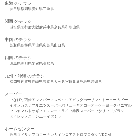
東海 のチラシ
岐阜県
静岡県
愛知県
三重県
関西 のチラシ
滋賀県
京都府
大阪府
兵庫県
奈良県
和歌山県
中国 のチラシ
鳥取県
島根県
岡山県
広島県
山口県
四国 のチラシ
徳島県
香川県
愛媛県
高知県
九州・沖縄 のチラシ
福岡県
佐賀県
長崎県
熊本県
大分県
宮崎県
鹿児島県
沖縄県
スーパー
いなげや
西條
アマノパークス
ベイシア
ビッグヨーサン
イトーヨーカドー
イオン
カスミ
マルエツ
スーパーバリュー
ヤオコー
オーケー
ヨークベニマル
ツルヤ
マルト
オギノ
エスマート
ライフ
業務スーパー
いかり
フジグラン
ダイレックス
サンエー
イズミヤ
ホームセンター
島忠
コメリ
ナフコ
コーナン
カインズ
アストロプロダクツ
DCM