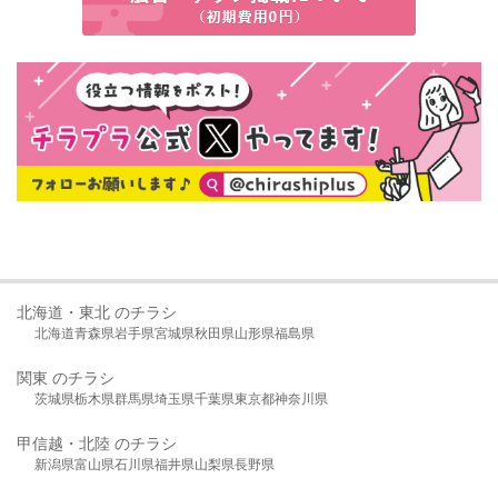
北海道・東北 のチラシ
北海道
青森県
岩手県
宮城県
秋田県
山形県
福島県
関東 のチラシ
茨城県
栃木県
群馬県
埼玉県
千葉県
東京都
神奈川県
甲信越・北陸 のチラシ
新潟県
富山県
石川県
福井県
山梨県
長野県