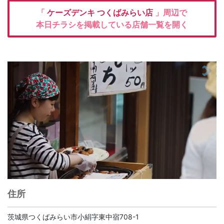
「
ケーズデンキ
つくばみらい店
」周辺で
本日チラシを掲載している店舗一覧を開く
住所
茨城県つくばみらい市小絹字東中宿708-1