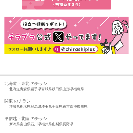
北海道・東北 のチラシ
北海道
青森県
岩手県
宮城県
秋田県
山形県
福島県
関東 のチラシ
茨城県
栃木県
群馬県
埼玉県
千葉県
東京都
神奈川県
甲信越・北陸 のチラシ
新潟県
富山県
石川県
福井県
山梨県
長野県