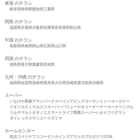
東海 のチラシ
岐阜県
静岡県
愛知県
三重県
関西 のチラシ
滋賀県
京都府
大阪府
兵庫県
奈良県
和歌山県
中国 のチラシ
鳥取県
島根県
岡山県
広島県
山口県
四国 のチラシ
徳島県
香川県
愛媛県
高知県
九州・沖縄 のチラシ
福岡県
佐賀県
長崎県
熊本県
大分県
宮崎県
鹿児島県
沖縄県
スーパー
いなげや
西條
アマノパークス
ベイシア
ビッグヨーサン
イトーヨーカドー
イオン
カスミ
マルエツ
スーパーバリュー
ヤオコー
オーケー
ヨークベニマル
ツルヤ
マルト
オギノ
エスマート
ライフ
業務スーパー
いかり
フジグラン
ダイレックス
サンエー
イズミヤ
ホームセンター
島忠
コメリ
ナフコ
コーナン
カインズ
アストロプロダクツ
DCM