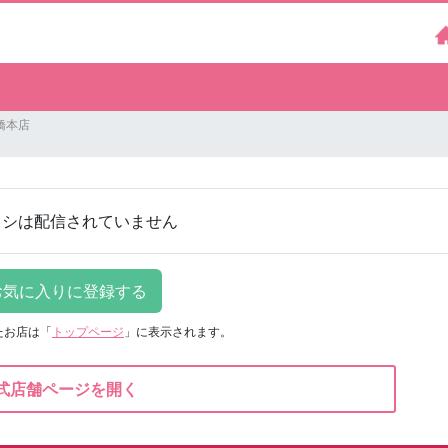
橋本店
ラシは配信されていません
たお店は
「
トップページ
」に表示されます。
式店舗ページを開く