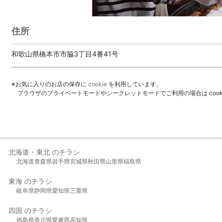
住所
和歌山県橋本市市脇3丁目4番41号
※お気に入りのお店の保存に
cookie
を利用しています。
ブラウザのプライベートモードやシークレットモードでご利用の場合は coo
北海道・東北 のチラシ
北海道
青森県
岩手県
宮城県
秋田県
山形県
福島県
東海 のチラシ
岐阜県
静岡県
愛知県
三重県
四国 のチラシ
徳島県
香川県
愛媛県
高知県