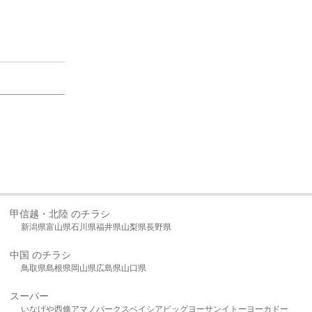
甲信越・北陸 のチラシ
新潟県
富山県
石川県
福井県
山梨県
長野県
中国 のチラシ
鳥取県
島根県
岡山県
広島県
山口県
スーパー
いなげや
西條
アマノパークス
ベイシア
ビッグヨーサン
イトーヨーカドー