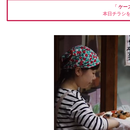
「
ケー
本日チラシ