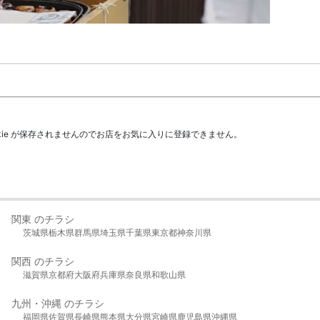
kie が保存されませんのでお店をお気に入りに登録できません。
関東 のチラシ
茨城県
栃木県
群馬県
埼玉県
千葉県
東京都
神奈川県
関西 のチラシ
滋賀県
京都府
大阪府
兵庫県
奈良県
和歌山県
九州・沖縄 のチラシ
福岡県
佐賀県
長崎県
熊本県
大分県
宮崎県
鹿児島県
沖縄県