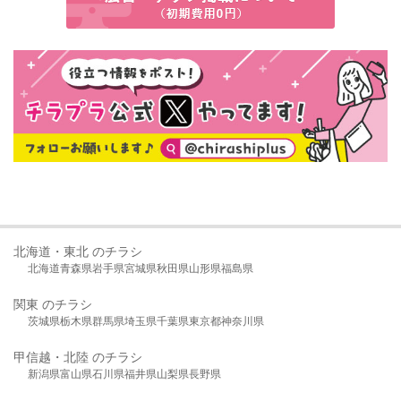
北海道・東北 のチラシ
北海道
青森県
岩手県
宮城県
秋田県
山形県
福島県
関東 のチラシ
茨城県
栃木県
群馬県
埼玉県
千葉県
東京都
神奈川県
甲信越・北陸 のチラシ
新潟県
富山県
石川県
福井県
山梨県
長野県