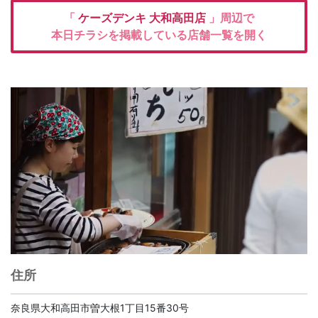
「
ケーズデンキ
大和高田店
」周辺で
本日チラシを掲載している店舗一覧を開く
住所
奈良県大和高田市曽大根1丁目15番30号