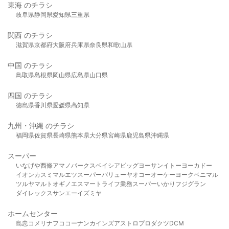
東海 のチラシ
岐阜県
静岡県
愛知県
三重県
関西 のチラシ
滋賀県
京都府
大阪府
兵庫県
奈良県
和歌山県
中国 のチラシ
鳥取県
島根県
岡山県
広島県
山口県
四国 のチラシ
徳島県
香川県
愛媛県
高知県
九州・沖縄 のチラシ
福岡県
佐賀県
長崎県
熊本県
大分県
宮崎県
鹿児島県
沖縄県
スーパー
いなげや
西條
アマノパークス
ベイシア
ビッグヨーサン
イトーヨーカドー
イオン
カスミ
マルエツ
スーパーバリュー
ヤオコー
オーケー
ヨークベニマル
ツルヤ
マルト
オギノ
エスマート
ライフ
業務スーパー
いかり
フジグラン
ダイレックス
サンエー
イズミヤ
ホームセンター
島忠
コメリ
ナフコ
コーナン
カインズ
アストロプロダクツ
DCM