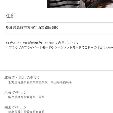
住所
鳥取県鳥取市古海字西加路田590
※お気に入りのお店の保存に
cookie
を利用しています。
ブラウザのプライベートモードやシークレットモードでご利用の場合は coo
北海道・東北 のチラシ
北海道
青森県
岩手県
宮城県
秋田県
山形県
福島県
東海 のチラシ
岐阜県
静岡県
愛知県
三重県
四国 のチラシ
徳島県
香川県
愛媛県
高知県