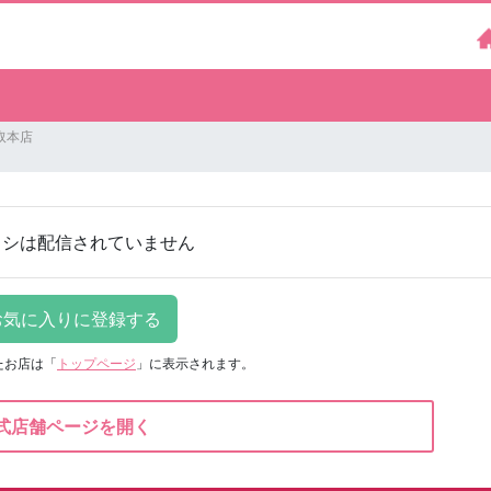
取本店
ラシは配信されていません
たお店は
「
トップページ
」に表示されます。
式店舗ページを開く