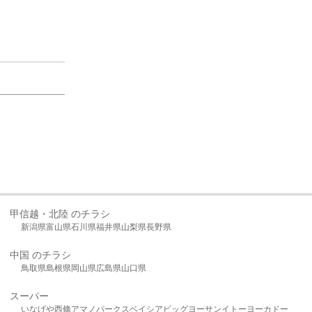
甲信越・北陸 のチラシ
新潟県
富山県
石川県
福井県
山梨県
長野県
中国 のチラシ
鳥取県
島根県
岡山県
広島県
山口県
スーパー
いなげや
西條
アマノパークス
ベイシア
ビッグヨーサン
イトーヨーカドー