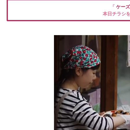
「
ケーズ
本日チラシ