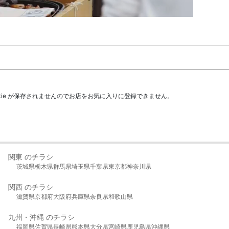
kie が保存されませんのでお店をお気に入りに登録できません。
関東 のチラシ
茨城県
栃木県
群馬県
埼玉県
千葉県
東京都
神奈川県
関西 のチラシ
滋賀県
京都府
大阪府
兵庫県
奈良県
和歌山県
九州・沖縄 のチラシ
福岡県
佐賀県
長崎県
熊本県
大分県
宮崎県
鹿児島県
沖縄県