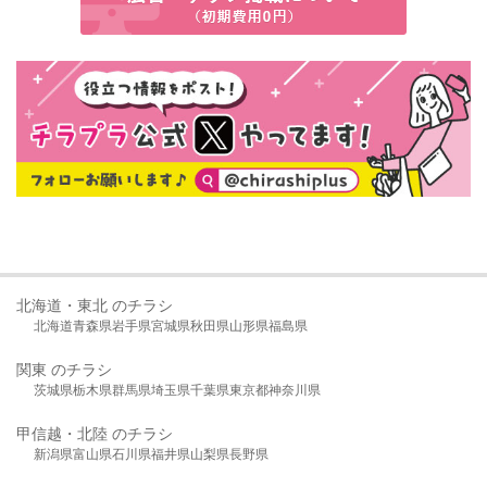
北海道・東北 のチラシ
北海道
青森県
岩手県
宮城県
秋田県
山形県
福島県
関東 のチラシ
茨城県
栃木県
群馬県
埼玉県
千葉県
東京都
神奈川県
甲信越・北陸 のチラシ
新潟県
富山県
石川県
福井県
山梨県
長野県