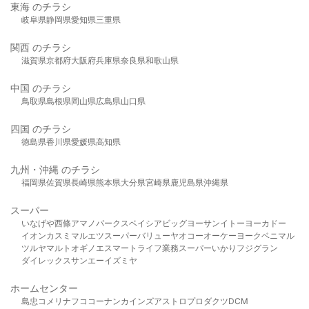
東海 のチラシ
岐阜県
静岡県
愛知県
三重県
関西 のチラシ
滋賀県
京都府
大阪府
兵庫県
奈良県
和歌山県
中国 のチラシ
鳥取県
島根県
岡山県
広島県
山口県
四国 のチラシ
徳島県
香川県
愛媛県
高知県
九州・沖縄 のチラシ
福岡県
佐賀県
長崎県
熊本県
大分県
宮崎県
鹿児島県
沖縄県
スーパー
いなげや
西條
アマノパークス
ベイシア
ビッグヨーサン
イトーヨーカドー
イオン
カスミ
マルエツ
スーパーバリュー
ヤオコー
オーケー
ヨークベニマル
ツルヤ
マルト
オギノ
エスマート
ライフ
業務スーパー
いかり
フジグラン
ダイレックス
サンエー
イズミヤ
ホームセンター
島忠
コメリ
ナフコ
コーナン
カインズ
アストロプロダクツ
DCM