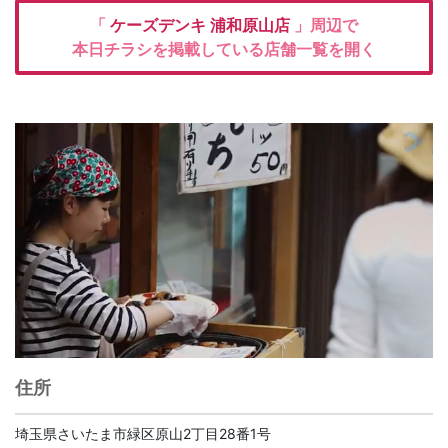
「
ケーズデンキ
浦和原山店
」周辺で
本日チラシを掲載している店舗一覧を開く
住所
埼玉県さいたま市緑区原山2丁目28番1号