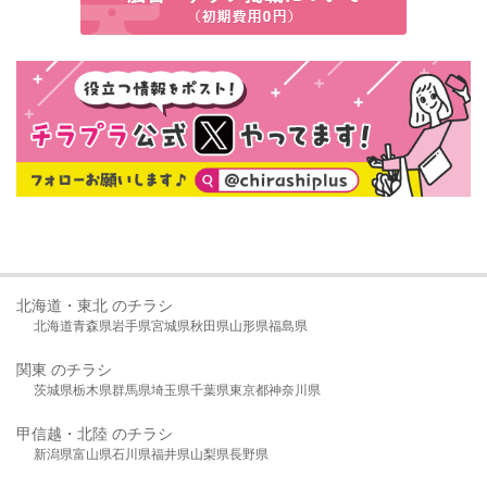
北海道・東北 のチラシ
北海道
青森県
岩手県
宮城県
秋田県
山形県
福島県
関東 のチラシ
茨城県
栃木県
群馬県
埼玉県
千葉県
東京都
神奈川県
甲信越・北陸 のチラシ
新潟県
富山県
石川県
福井県
山梨県
長野県