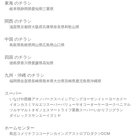
東海 のチラシ
岐阜県
静岡県
愛知県
三重県
関西 のチラシ
滋賀県
京都府
大阪府
兵庫県
奈良県
和歌山県
中国 のチラシ
鳥取県
島根県
岡山県
広島県
山口県
四国 のチラシ
徳島県
香川県
愛媛県
高知県
九州・沖縄 のチラシ
福岡県
佐賀県
長崎県
熊本県
大分県
宮崎県
鹿児島県
沖縄県
スーパー
いなげや
西條
アマノパークス
ベイシア
ビッグヨーサン
イトーヨーカドー
イオン
カスミ
マルエツ
スーパーバリュー
ヤオコー
オーケー
ヨークベニマル
ツルヤ
マルト
オギノ
エスマート
ライフ
業務スーパー
いかり
フジグラン
ダイレックス
サンエー
イズミヤ
ホームセンター
島忠
コメリ
ナフコ
コーナン
カインズ
アストロプロダクツ
DCM