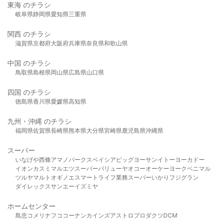
東海 のチラシ
岐阜県
静岡県
愛知県
三重県
関西 のチラシ
滋賀県
京都府
大阪府
兵庫県
奈良県
和歌山県
中国 のチラシ
鳥取県
島根県
岡山県
広島県
山口県
四国 のチラシ
徳島県
香川県
愛媛県
高知県
九州・沖縄 のチラシ
福岡県
佐賀県
長崎県
熊本県
大分県
宮崎県
鹿児島県
沖縄県
スーパー
いなげや
西條
アマノパークス
ベイシア
ビッグヨーサン
イトーヨーカドー
イオン
カスミ
マルエツ
スーパーバリュー
ヤオコー
オーケー
ヨークベニマル
ツルヤ
マルト
オギノ
エスマート
ライフ
業務スーパー
いかり
フジグラン
ダイレックス
サンエー
イズミヤ
ホームセンター
島忠
コメリ
ナフコ
コーナン
カインズ
アストロプロダクツ
DCM