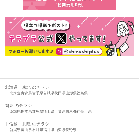
北海道・東北 のチラシ
北海道
青森県
岩手県
宮城県
秋田県
山形県
福島県
関東 のチラシ
茨城県
栃木県
群馬県
埼玉県
千葉県
東京都
神奈川県
甲信越・北陸 のチラシ
新潟県
富山県
石川県
福井県
山梨県
長野県