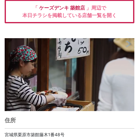
「
ケーズデンキ
築館店
」周辺で
本日チラシを掲載している店舗一覧を開く
住所
宮城県栗原市築館藤木1番48号